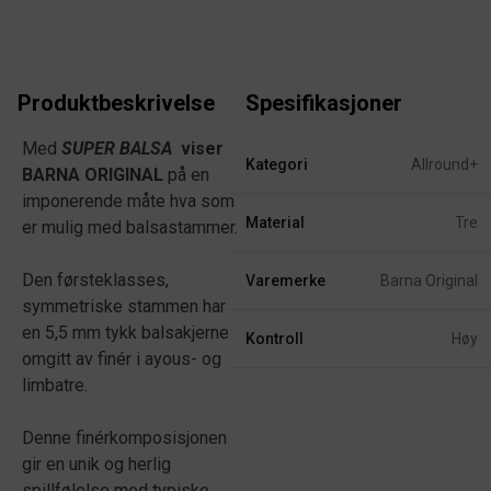
Produktbeskrivelse
Spesifikasjoner
Med
SUPER BALSA
viser
Kategori
Allround+
BARNA ORIGINAL
på en
imponerende måte hva som
Material
Tre
er mulig med balsastammer.
Den førsteklasses,
Varemerke
Barna Original
symmetriske stammen har
en 5,5 mm tykk balsakjerne
Kontroll
Høy
omgitt av finér i ayous- og
limbatre.
Denne finérkomposisjonen
gir en unik og herlig
spillfølelse med typiske