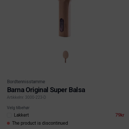
Bordtennisstamme
Barna Original Super Balsa
Artikkelnr. 3000-223-D
Product information
Velg tilbehør
Lakkert
79kr
The product is discontinued