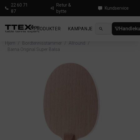
22 60 71
Retur &
Kundservice
87
bytte
Handleku
PRODUKTER
KAMPANJE
NYHETER
GUID
Hjem
/
Bordtennisstammer
/
Allround
/
Barna Original Super Balsa