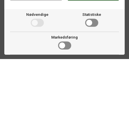
Nødvendige
Statistiske
Markedsføring
Kontakt oss
Faldalsveien 363
1900 Fetsund, NO
22 60 71 87
info@ttex.no