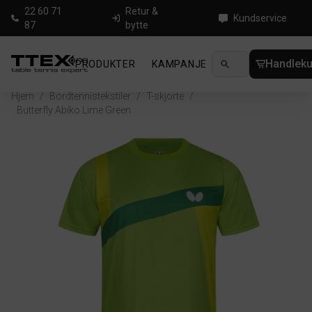
22 60 71
Retur &
Kundservice
87
bytte
Handleku
PRODUKTER
KAMPANJE
NYHETER
GUID
Hjem
/
Bordtennistekstiler
/
T-skjorte
/
Butterfly Abiko Lime Green