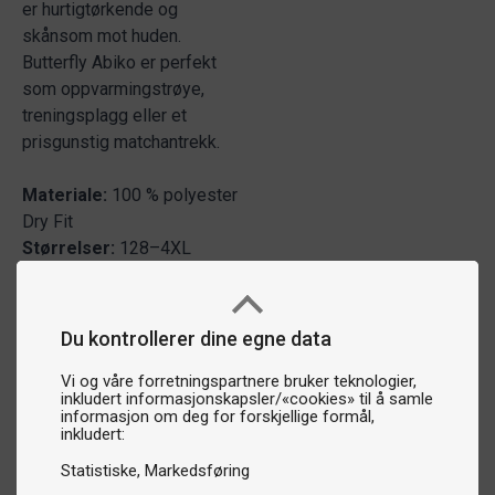
er hurtigtørkende og
skånsom mot huden.
Butterfly Abiko er perfekt
som oppvarmingstrøye,
treningsplagg eller et
prisgunstig matchantrekk.
Materiale:
100 % polyester
Dry Fit
Størrelser:
128–4XL
Du kontrollerer dine egne data
Vi og våre forretningspartnere bruker teknologier,
inkludert informasjonskapsler/«cookies» til å samle
informasjon om deg for forskjellige formål,
inkludert:
Statistiske
Markedsføring