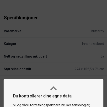
Spesifikasjoner
Varemerke
Butterfly
Kategori
Innendørsbord
Nett og nettstilling inkludert
Ja
Størrelse oppstilt
274 x 152,5 x 76 cm
Du kontrollerer dine egne data
Vi og våre forretningspartnere bruker teknologier,