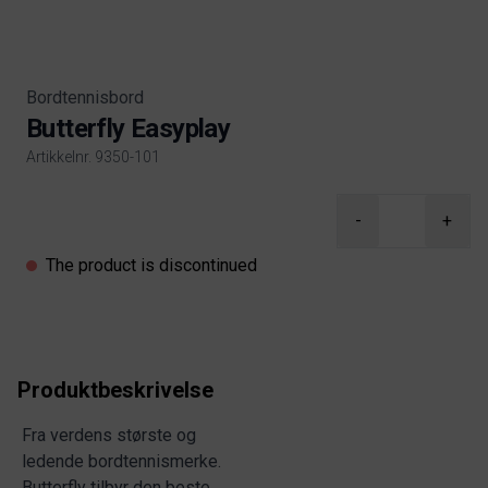
Bordtennisbord
Butterfly Easyplay
Artikkelnr. 9350-101
Product information
-
+
The product is discontinued
Produktbeskrivelse
Fra verdens største og
ledende bordtennismerke.
Butterfly tilbyr den beste