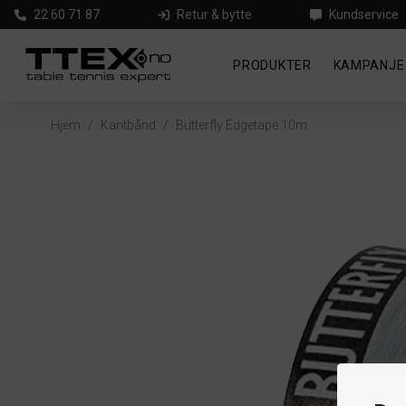
22 60 71 87
Retur & bytte
Kundservice
PRODUKTER
KAMPANJE
Hjem
/
Kantbånd
/
Butterfly Edgetape 10m