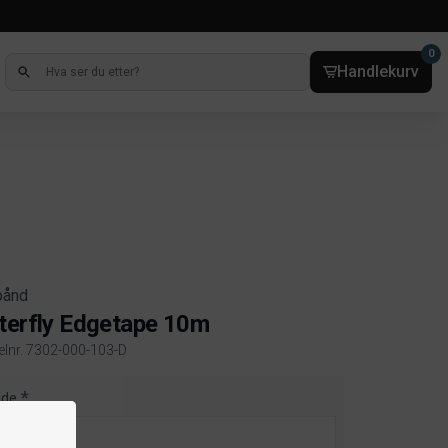
0
Handlekurv
bånd
terfly Edgetape 10m
kelnr. 7302-000-103-D
ct information
dde