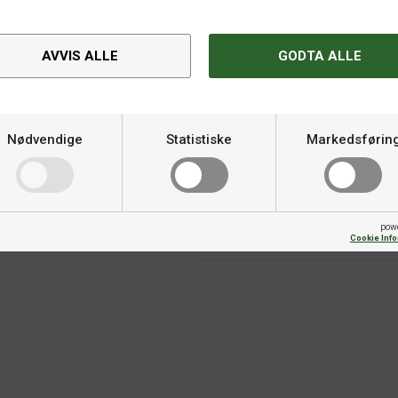
AVVIS ALLE
GODTA ALLE
Spesifikasjoner
Nødvendige
Statistiske
Markedsførin
 på både gummien og stammen.
Varemerke
pow
Size
Cookie Inf