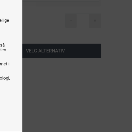
r
llige
-
+
å lager
gså
iden
VELG ALTERNATIV
onet i
logi,