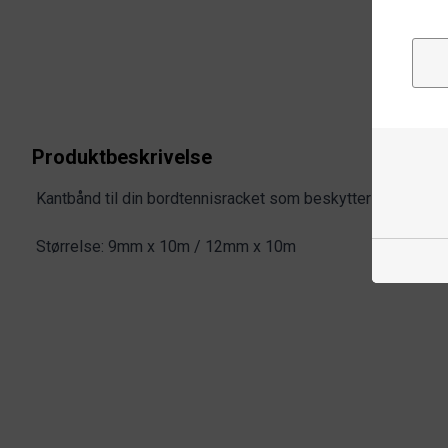
Produktbeskrivelse
Kantbånd til din bordtennisracket som beskytter kantene
Størrelse: 9mm x 10m / 12mm x 10m