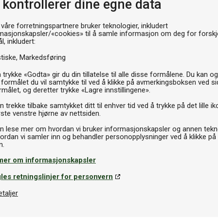
 kontrollerer dine egne data
 våre forretningspartnere bruker teknologier, inkludert
149k
masjonskapsler/«cookies» til å samle informasjon om deg for forskje
l, inkludert:
P
stiske
Markedsføring
 trykke «Godta» gir du din tillatelse til alle disse formålene. Du kan o
 formålet du vil samtykke til ved å klikke på avmerkingsboksen ved s
rmålet, og deretter trykke «Lagre innstillingene».
 trekke tilbake samtykket ditt til enhver tid ved å trykke på det lille ik
ste venstre hjørne av nettsiden.
n lese mer om hvordan vi bruker informasjonskapsler og annen tekno
ordan vi samler inn og behandler personopplysninger ved å klikke på
mer om informasjonskapsler
les retningslinjer for personvern
etaljer