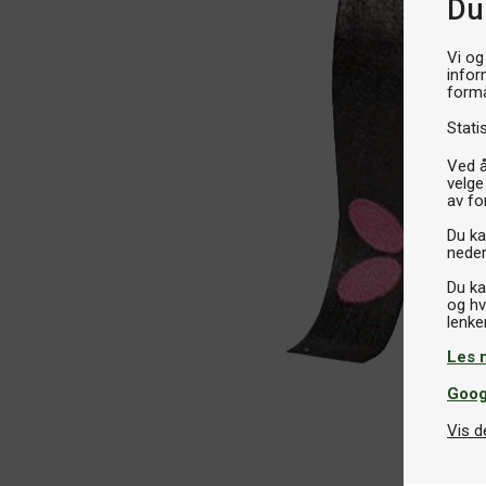
Du
Vi og
infor
formå
Stati
Ved å
velge
av fo
Du kan
neder
Du ka
og hv
Les 
Goog
Vis d