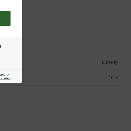
g
Butterfly
ered by:
10 m
ormation