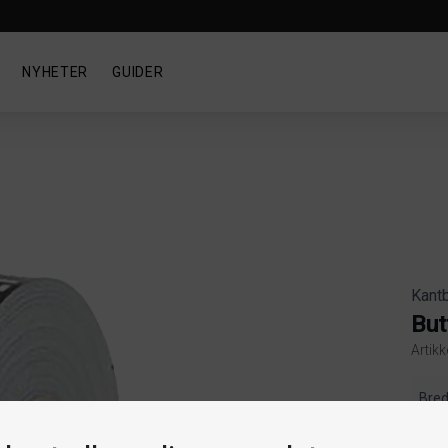
NYHETER
GUIDER
Kant
But
Artik
Produ
Bre