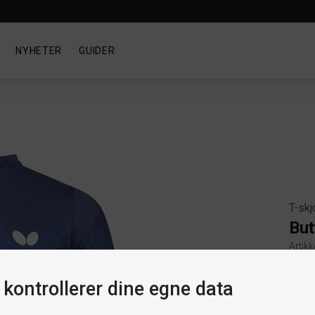
NYHETER
GUIDER
T-skj
But
Artik
Produ
Th
 kontrollerer dine egne data