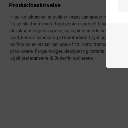
Produktbeskrivelse
Higo-kolleksjonen er utviklet i nært samarbeid med Timo Bol
Franziska for å levere topp design spesielt tilpasset for b
de viktigste egenskapene, og implementerte noen av disse
snitt, kortere lommer og et komfortabelt, tynt og elastisk m
en følelse av at man kan spille fritt. Dette fremheves av 
produktene. Fargeutvalget, designet og materialene som bru
også preferansene til Butterfly-spillerene.