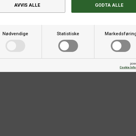
Spesifikasjoner
AVVIS ALLE
GODTA ALLE
l, Dimitrij Ovtcharov og Patrick
Varemerke
ordtennis. Vi spurte spillerne om
 i kolleksjonen. Med trangere
Nødvendige
Statistiske
Markedsførin
ateriale gir Higo-kolleksjonen
«PRO»-merkingen av disse
kes i hvert produkt reflekterer
pow
Cookie Inf