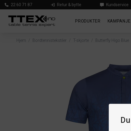
22 60 71 87
Retur & bytte
Kundservice
PRODUKTER
KAMPANJE
Hjem
/
Bordtennistekstiler
/
T-skjorte
/
Butterfly Higo Blue
Du