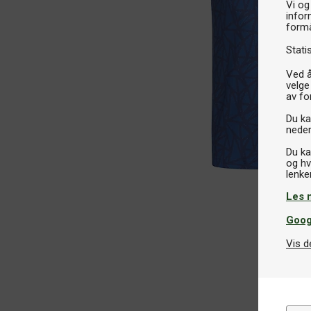
Vi og
infor
formå
Stati
Ved å
velge
av fo
Du kan
neder
Du ka
og hv
Les 
Goog
Vis d