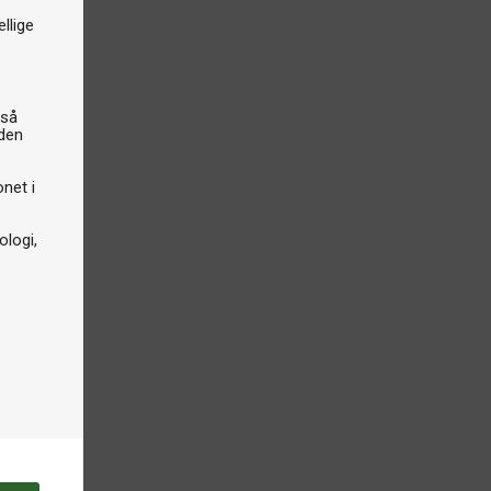
llige
gså
iden
onet i
logi,