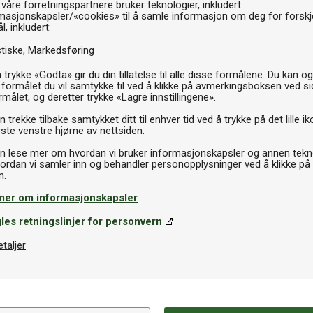
 våre forretningspartnere bruker teknologier, inkludert
masjonskapsler/«cookies» til å samle informasjon om deg for forskje
l, inkludert:
stiske
Markedsføring
 trykke «Godta» gir du din tillatelse til alle disse formålene. Du kan o
 formålet du vil samtykke til ved å klikke på avmerkingsboksen ved s
rmålet, og deretter trykke «Lagre innstillingene».
 trekke tilbake samtykket ditt til enhver tid ved å trykke på det lille ik
ste venstre hjørne av nettsiden.
n lese mer om hvordan vi bruker informasjonskapsler og annen tekno
ordan vi samler inn og behandler personopplysninger ved å klikke på
mer om informasjonskapsler
les retningslinjer for personvern
etaljer