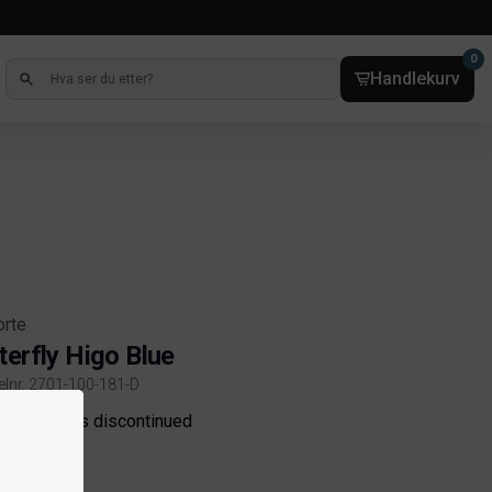
0
Handlekurv
orte
terfly Higo Blue
kelnr. 2701-100-181-D
ct information
e product is discontinued