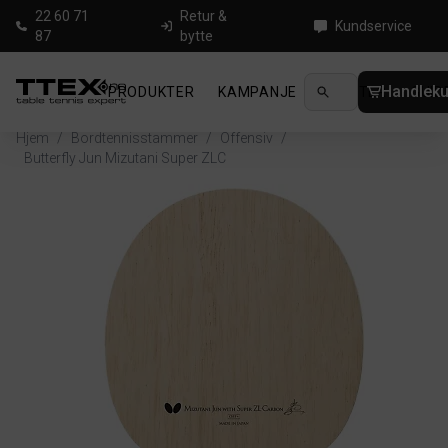
22 60 71
Retur &
Kundservice
87
bytte
Handleku
PRODUKTER
KAMPANJE
NYHETER
GUID
Hjem
/
Bordtennisstammer
/
Offensiv
/
Butterfly Jun Mizutani Super ZLC