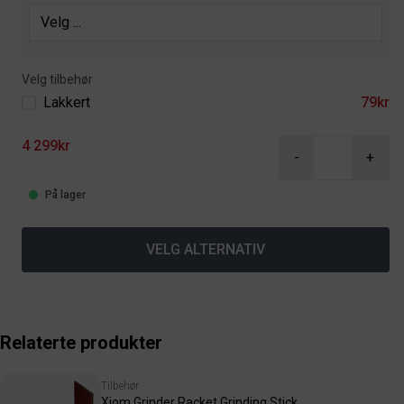
Velg tilbehør
Lakkert
79kr
4 299kr
-
+
På lager
VELG ALTERNATIV
Relaterte produkter
Tilbehør
Xiom Grinder Racket Grinding Stick