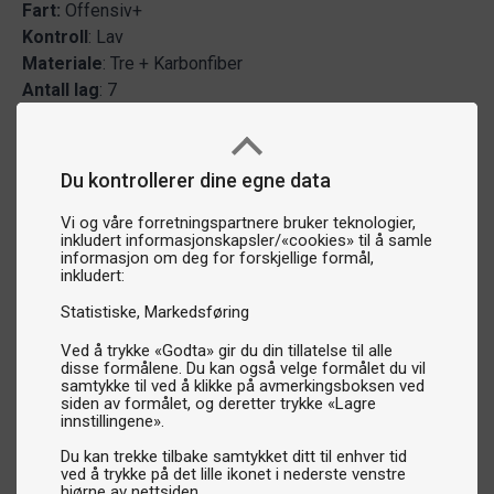
Fart:
Offensiv+
Kontroll
: Lav
Materiale
: Tre + Karbonfiber
Antall
lag
: 7
Du kontrollerer dine egne data
Vi og våre forretningspartnere bruker teknologier,
inkludert informasjonskapsler/«cookies» til å samle
informasjon om deg for forskjellige formål,
inkludert:
Statistiske
Markedsføring
Ved å trykke «Godta» gir du din tillatelse til alle
disse formålene. Du kan også velge formålet du vil
samtykke til ved å klikke på avmerkingsboksen ved
siden av formålet, og deretter trykke «Lagre
innstillingene».
Du kan trekke tilbake samtykket ditt til enhver tid
ved å trykke på det lille ikonet i nederste venstre
hjørne av nettsiden.