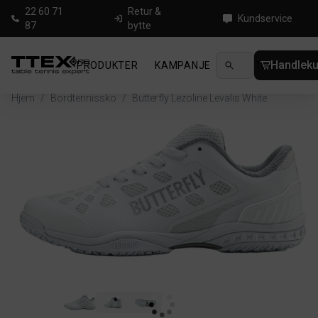
22 60 71
Retur &
Kundservice
87
bytte
Handleku
PRODUKTER
KAMPANJE
NYHETER
GUID
Hjem
/
Bordtennissko
/
Butterfly Lezoline Levalis White