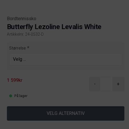
Bordtennissko
Butterfly Lezoline Levalis White
Artikkelnr. 24-0532-D
Product information
Størrelse
1 599kr
-
+
På lager
VELG ALTERNATIV