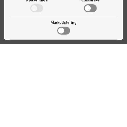
Nødvendige
Statistiske
Markedsføring
Kontakt oss
Faldalsveien 363
1900 Fetsund, NO
22 60 71 87
info@ttex.no
Kundeservice