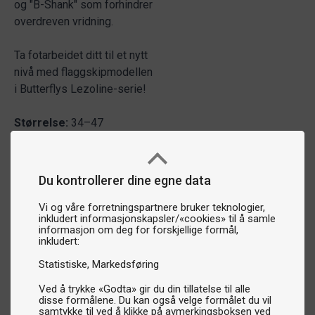
og "B-Shank" som forhindrer
overdreven vridning.
Ta fotarbeidet ditt til et nytt
nivå med flaggskipmodellen
i Butterflys Lezoline-serie!
Størrelse:
34–47
Du kontrollerer dine egne data
Vi og våre forretningspartnere bruker teknologier,
inkludert informasjonskapsler/«cookies» til å samle
informasjon om deg for forskjellige formål,
inkludert:
Statistiske
Markedsføring
Ved å trykke «Godta» gir du din tillatelse til alle
disse formålene. Du kan også velge formålet du vil
samtykke til ved å klikke på avmerkingsboksen ved