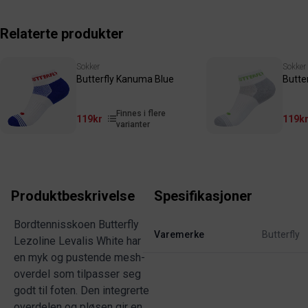
Relaterte produkter
Sokker
Sokker
Butterfly Kanuma Blue
Butte
Finnes i flere
119kr
119k
varianter
Produktbeskrivelse
Spesifikasjoner
Bordtennisskoen Butterfly
Varemerke
Butterfly
Lezoline Levalis White har
en myk og pustende mesh-
overdel som tilpasser seg
godt til foten. Den integrerte
overdelen og pløsen gir en