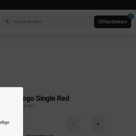
0
Handlekurv
etveske
terfly Logo Single Red
kelnr. 7401-100-841
ct information
llige
-
+