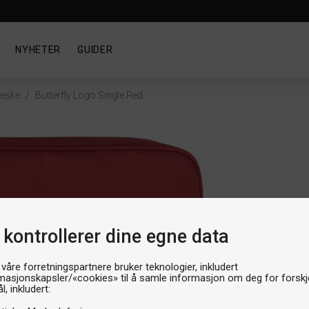
NYHETER
GUIDER
veske
/
Butterfly Logo Single Red
Rack
But
 kontrollerer dine egne data
Artik
 våre forretningspartnere bruker teknologier, inkludert
Produ
masjonskapsler/«cookies» til å samle informasjon om deg for forskje
l, inkludert: