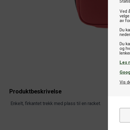
Stati
Ved å
velge
av fo
Du kan
neder
Du ka
og hv
Les 
Goog
Vis d
Produktbeskrivelse
Enkelt, firkantet trekk med plass til en racket.