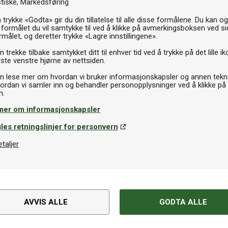
Th
stiske
Markedsføring
 trykke «Godta» gir du din tillatelse til alle disse formålene. Du kan o
 formålet du vil samtykke til ved å klikke på avmerkingsboksen ved s
rmålet, og deretter trykke «Lagre innstillingene».
 trekke tilbake samtykket ditt til enhver tid ved å trykke på det lille ik
ste venstre hjørne av nettsiden.
n lese mer om hvordan vi bruker informasjonskapsler og annen tekno
ordan vi samler inn og behandler personopplysninger ved å klikke på
mer om informasjonskapsler
les retningslinjer for personvern
etaljer
Spesifikasjoner
Varemerke
AVVIS ALLE
GODTA ALLE
Kategori