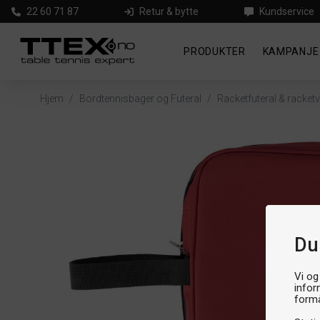
22 60 71 87
Retur & bytte
Kundservice
PRODUKTER
KAMPANJE
Hjem
/
Bordtennisbager og Futeral
/
Racketfuteral & racket
Du
Vi og
infor
formå