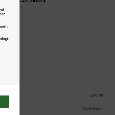
e product is discontinued
gså
iden
onet i
logi,
Butterfly
Racketveske