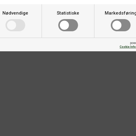
Nødvendige
Statistiske
Markedsførin
pow
Cookie Inf