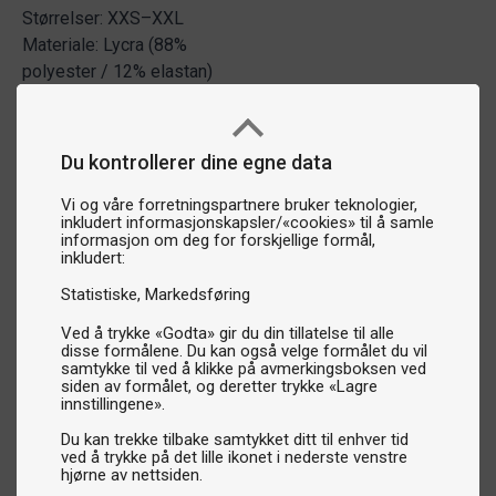
Størrelser: XXS–XXL
Materiale: Lycra (88%
polyester / 12% elastan)
Du kontrollerer dine egne data
Vi og våre forretningspartnere bruker teknologier,
inkludert informasjonskapsler/«cookies» til å samle
informasjon om deg for forskjellige formål,
inkludert:
Statistiske
Markedsføring
Ved å trykke «Godta» gir du din tillatelse til alle
disse formålene. Du kan også velge formålet du vil
samtykke til ved å klikke på avmerkingsboksen ved
siden av formålet, og deretter trykke «Lagre
innstillingene».
Du kan trekke tilbake samtykket ditt til enhver tid
ved å trykke på det lille ikonet i nederste venstre
hjørne av nettsiden.