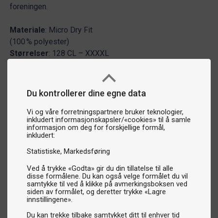
foreningen.
Materiale
: Micro Dry Fit
(100 % polyester)
Størrelser
: 128 CL – XXXXL
Du kontrollerer dine egne data
Vi og våre forretningspartnere bruker teknologier,
inkludert informasjonskapsler/«cookies» til å samle
informasjon om deg for forskjellige formål,
inkludert:
Statistiske
Markedsføring
Ved å trykke «Godta» gir du din tillatelse til alle
disse formålene. Du kan også velge formålet du vil
samtykke til ved å klikke på avmerkingsboksen ved
siden av formålet, og deretter trykke «Lagre
innstillingene».
Du kan trekke tilbake samtykket ditt til enhver tid