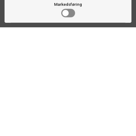
Markedsføring
Kontakt oss
Faldalsveien 363
1900 Fetsund, NO
22 60 71 87
info@ttex.no
Kundeservice
Om TTEX
Kontaktinformasjon