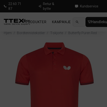
22 60 71
Retur &
Kundservice
87
bytte
Handleku
PRODUKTER
KAMPANJE
NYHETER
GUID
Hjem
/
Bordtennistekstiler
/
T-skjorte
/
Butterfly Puren Red