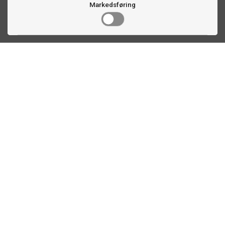
Markedsføring
Kontakt oss
Faldalsveien 363
1900 Fetsund, NO
22 60 71 87
info@ttex.no
Kundeservice
Om TTEX
Kontaktinformasjon