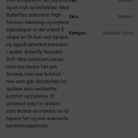
som kombinerer fart, kontroll
Fart
Medium
og en myk spillefølelse. Med
Butterflys avanserte High
Skru
Medium
Tension-teknologi og mykere
egenskaper er det enkelt å
Kategori
Backside Speed
skape en fin bue ved topspin
og oppnå utmerket presisjon
i spillet. Butterfly Roundell
Soft tilbyr balansert ytelse,
med noe lavere fart enn
Rozena, men mer kontroll –
noe som gjør det perfekt for
spillere som verdsetter
komfort og balanse. Et
utmerket valg for spillere
som ønsker en mykere vei til
høyere fart og mer avanserte
bordtennisgummier.