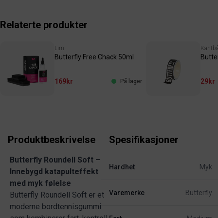
Relaterte produkter
Lim
Kantb
Butterfly Free Chack 50ml
Butte
169kr
29kr
På lager
Produktbeskrivelse
Spesifikasjoner
Butterfly Roundell Soft –
Hardhet
Myk
Innebygd katapulteffekt
med myk følelse
Varemerke
Butterfly
Butterfly Roundell Soft er et
moderne bordtennisgummi