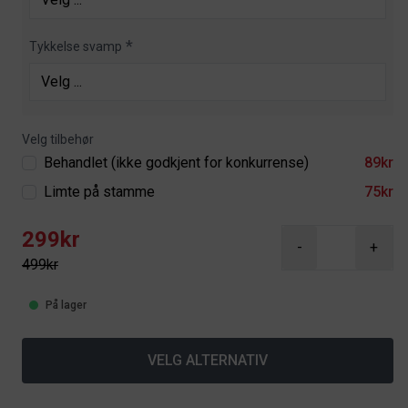
Tykkelse svamp
Velg tilbehør
Behandlet (ikke godkjent for konkurrense)
89kr
Limte på stamme
75kr
299kr
-
+
499kr
På lager
VELG ALTERNATIV