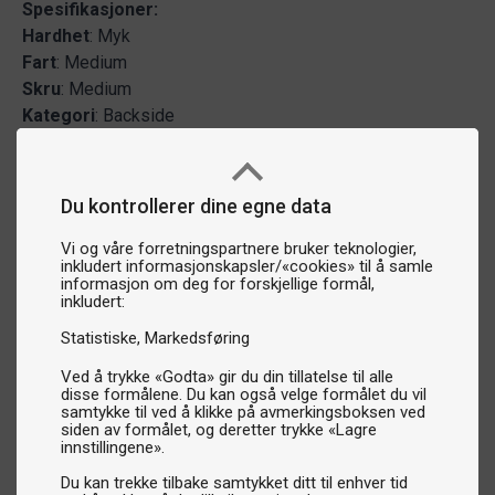
Spesifikasjoner:
Hardhet
: Myk
Fart
: Medium
Skru
: Medium
Kategori
: Backside
Du kontrollerer dine egne data
Vi og våre forretningspartnere bruker teknologier,
inkludert informasjonskapsler/«cookies» til å samle
informasjon om deg for forskjellige formål,
inkludert:
Statistiske
Markedsføring
Ved å trykke «Godta» gir du din tillatelse til alle
disse formålene. Du kan også velge formålet du vil
samtykke til ved å klikke på avmerkingsboksen ved
siden av formålet, og deretter trykke «Lagre
innstillingene».
Du kan trekke tilbake samtykket ditt til enhver tid