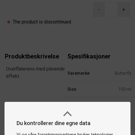
Product information
-
+
The product is discontinued
Produktbeskrivelse
Spesifikasjoner
Overflaterens med pleiende
Varemerke
Butterfly
effekt.
Size
150 ml
Du kontrollerer dine egne data
Vi og våre forretningspartnere bruker teknologier,