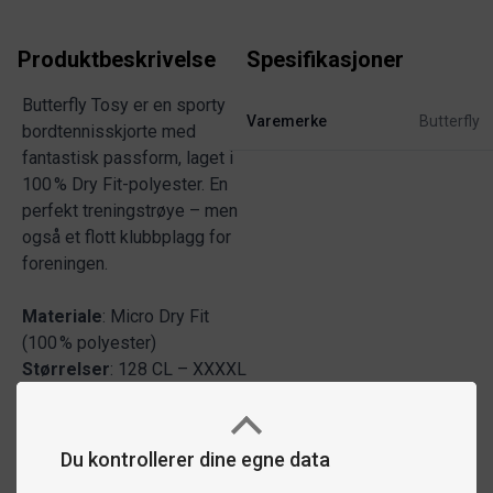
Produktbeskrivelse
Spesifikasjoner
Butterfly Tosy er en sporty
Varemerke
Butterfly
bordtennisskjorte med
fantastisk passform, laget i
100 % Dry Fit-polyester. En
perfekt treningstrøye – men
også et flott klubbplagg for
foreningen.
Materiale
: Micro Dry Fit
(100 % polyester)
Størrelser
: 128 CL – XXXXL
Du kontrollerer dine egne data