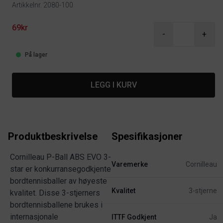
Artikkelnr. 2080-100
Product information
69kr
-
+
På lager
LEGG I KURV
Produktbeskrivelse
Spesifikasjoner
Cornilleau P-Ball ABS EVO 3-
Varemerke
Cornilleau
star er konkurransegodkjente
bordtennisballer av høyeste
Kvalitet
3-stjerne
kvalitet. Disse 3-stjerners
bordtennisballene brukes i
internasjonale
ITTF Godkjent
Ja