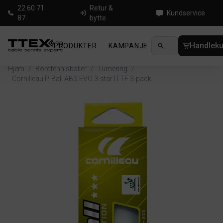
22 60 71
Retur &
Kundservice
87
bytte
Handleku
PRODUKTER
KAMPANJE
NYHETER
GUID
Hjem
/
Bordtennisballer
/
Turnering
/
Cornilleau P-Ball ABS EVO 3-star ITTF 3-pack