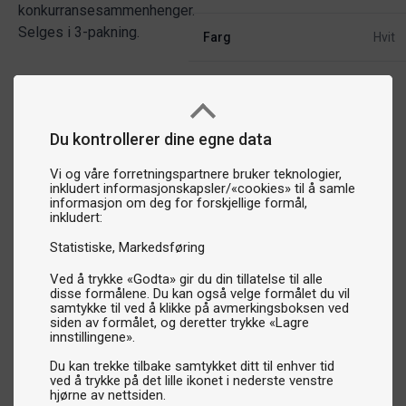
konkurransesammenhenger.
Selges i 3-pakning.
Farg
Hvit
Du kontrollerer dine egne data
Vi og våre forretningspartnere bruker teknologier,
inkludert informasjonskapsler/«cookies» til å samle
informasjon om deg for forskjellige formål,
inkludert:
Statistiske
Markedsføring
Ved å trykke «Godta» gir du din tillatelse til alle
disse formålene. Du kan også velge formålet du vil
samtykke til ved å klikke på avmerkingsboksen ved
siden av formålet, og deretter trykke «Lagre
innstillingene».
Du kan trekke tilbake samtykket ditt til enhver tid
ved å trykke på det lille ikonet i nederste venstre
hjørne av nettsiden.