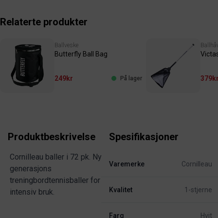
Relaterte produkter
Ballveske
Ballhå
Butterfly Ball Bag
Victas
249kr
379k
På lager
Produktbeskrivelse
Spesifikasjoner
Cornilleau baller i 72 pk. Ny
Varemerke
Cornilleau
generasjons
treningbordtennisballer for
Kvalitet
1-stjerne
intensiv bruk.
Farg
Hvit