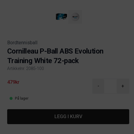
Bordtennisball
Cornilleau P-Ball ABS Evolution
Training White 72-pack
Artikkelnr. 2085-100
Product information
479kr
-
+
På lager
LEGG I KURV