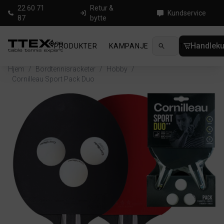
22 60 71
Retur &
Kundservice
87
bytte
Handleku
PRODUKTER
KAMPANJE
NYHETER
GUID
Hjem
/
Bordtennisracketer
/
Hobby
/
Cornilleau Sport Pack Duo