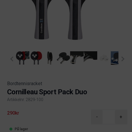
Bordtennisracket
Cornilleau Sport Pack Duo
Artikkelnr. 2829-100
Product information
290kr
-
+
På lager