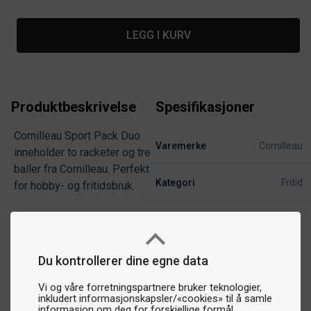
LEGG I KURV
Produktbeskrivelse
Spesifikasjoner
Cornilleau Sport Pack Duo
Varemerke
Cornilleau
inneholder to racketer og tre
baller fra Cornilleau. Perfekt
Kategori
Fritid
for hobby- og fritidsbruk.
Du kontrollerer dine egne data
Vi og våre forretningspartnere bruker teknologier,
inkludert informasjonskapsler/«cookies» til å samle
informasjon om deg for forskjellige formål,