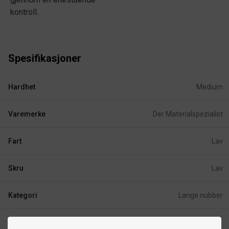
kontroll.
Spesifikasjoner
Hardhet
Medium
Varemerke
Der Materialspezialist
Fart
Lav
Skru
Lav
Kategori
Lange nubber