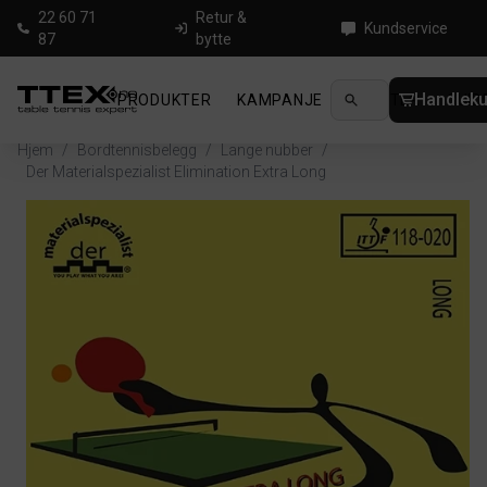
22 60 71
Retur &
Kundservice
87
bytte
Handleku
PRODUKTER
KAMPANJE
NYHETER
GUID
Hjem
/
Bordtennisbelegg
/
Lange nubber
/
Der Materialspezialist Elimination Extra Long