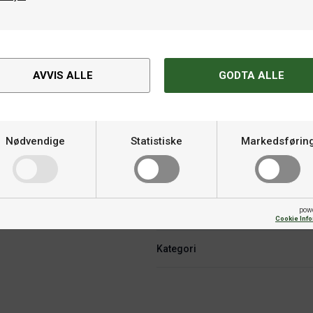
Spesifikasjoner
AVVIS ALLE
GODTA ALLE
Hardhet
Varemerke
Nødvendige
Statistiske
Markedsførin
Fart
pow
Skru
Cookie Inf
Kategori