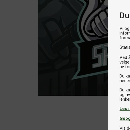
Du
Vi og
infor
formå
Stati
Ved å
velge
av fo
Du kan
neder
Du ka
og hv
Les 
Goog
Vis d