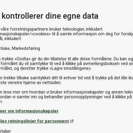
 kontrollerer dine egne data
 våre forretningspartnere bruker teknologier, inkludert
masjonskapsler/«cookies» til å samle informasjon om deg for forskje
l, inkludert:
stiske
Markedsføring
 trykke «Godta» gir du din tillatelse til alle disse formålene. Du kan o
 formålet du vil samtykke til ved å klikke på avmerkingsboksen ved s
rmålet, og deretter trykke «Lagre innstillingene».
 trekke tilbake samtykket ditt til enhver tid ved å trykke på det lille ik
ste venstre hjørne av nettsiden.
n lese mer om hvordan vi bruker informasjonskapsler og annen tekno
ordan vi samler inn og behandler personopplysninger ved å klikke på
mer om informasjonskapsler
les retningslinjer for personvern
etaljer