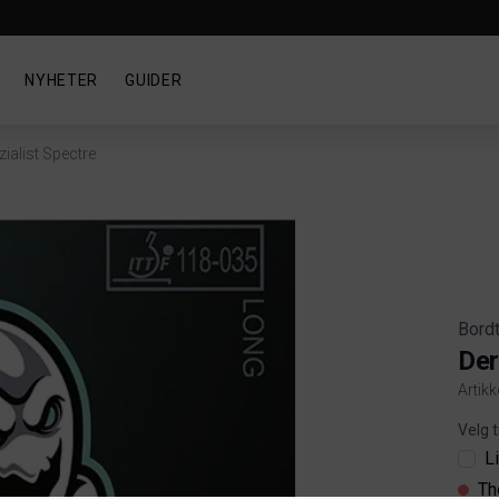
NYHETER
GUIDER
zialist Spectre
Bord
Der
Artik
Produ
Velg t
L
Th