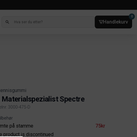
0
Handlekurv
tennisgummi
 Materialspezialist Spectre
kelnr. 3000-475-D
ct information
ilbehør
imte på stamme
75kr
e product is discontinued