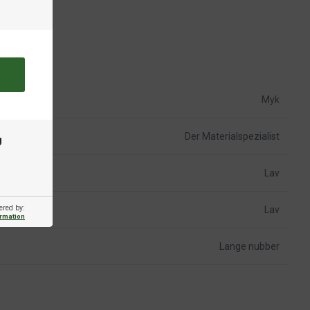
Myk
Der Materialspezialist
g
Lav
ered by:
Lav
ormation
Lange nubber