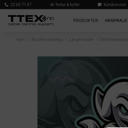
22 60 71 87
Retur & bytte
Kundservice
PRODUKTER
KAMPANJE
Hjem
/
Bordtennisbelegg
/
Lange nubber
/
Der Materialspe