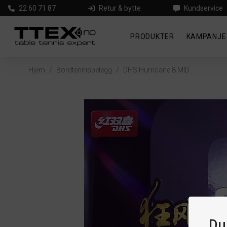
22 60 71 87
Retur & bytte
Kundservice
PRODUKTER
KAMPANJE
Hjem
/
Bordtennisbelegg
/
DHS Hurricane 8 MID
Du