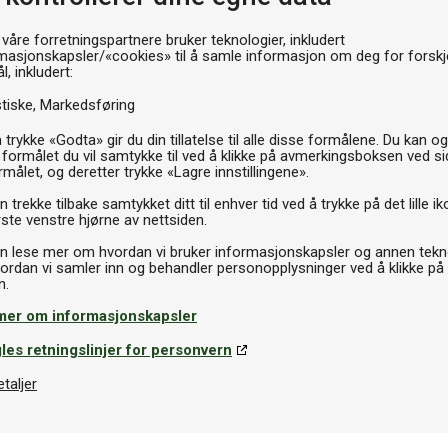
Th
 våre forretningspartnere bruker teknologier, inkludert
masjonskapsler/«cookies» til å samle informasjon om deg for forskje
l, inkludert:
stiske
Markedsføring
 trykke «Godta» gir du din tillatelse til alle disse formålene. Du kan o
 formålet du vil samtykke til ved å klikke på avmerkingsboksen ved s
rmålet, og deretter trykke «Lagre innstillingene».
 trekke tilbake samtykket ditt til enhver tid ved å trykke på det lille ik
ste venstre hjørne av nettsiden.
n lese mer om hvordan vi bruker informasjonskapsler og annen tekno
ordan vi samler inn og behandler personopplysninger ved å klikke på
mer om informasjonskapsler
les retningslinjer for personvern
etaljer