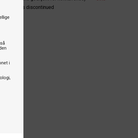
e product is discontinued
llige
gså
iden
onet i
logi,