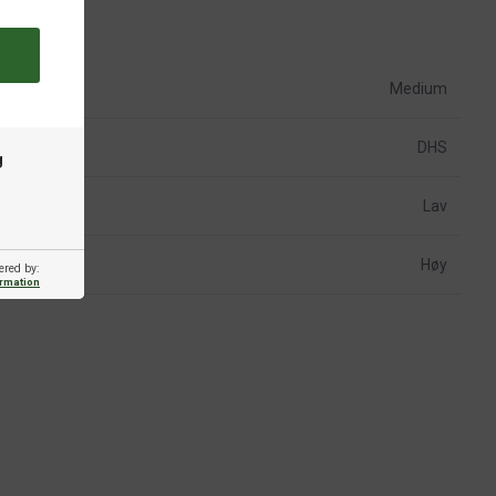
Medium
DHS
g
Lav
Høy
ered by:
ormation