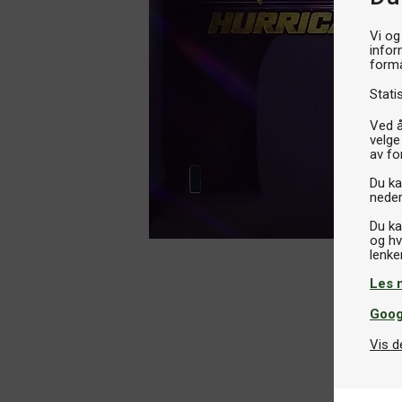
Vi og
infor
formå
Stati
Ved å
velge
av fo
Du kan
neder
Du ka
og hv
Les 
Goog
Vis d