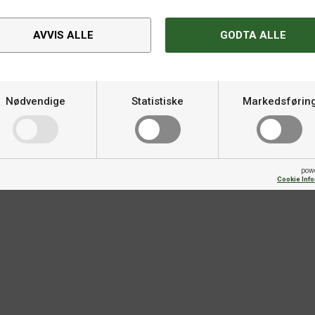
Spesifikasjoner
AVVIS ALLE
GODTA ALLE
Hardhet
Varemerke
Nødvendige
Statistiske
Markedsførin
Fart
Skru
pow
Cookie Inf