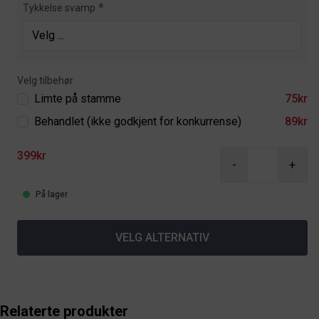
Tykkelse svamp
Velg tilbehør
Limte på stamme
75kr
Behandlet (ikke godkjent for konkurrense)
89kr
399kr
-
+
På lager
VELG ALTERNATIV
Relaterte produkter