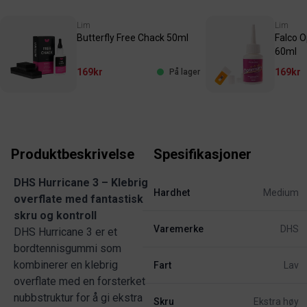
Lim
Lim
Butterfly Free Chack 50ml
Falco 
60ml
169kr
169kr
På lager
Produktbeskrivelse
Spesifikasjoner
DHS Hurricane 3 – Klebrig
Hardhet
Medium
overflate med fantastisk
skru og kontroll
Varemerke
DHS
DHS Hurricane 3 er et
bordtennisgummi som
kombinerer en klebrig
Fart
Lav
overflate med en forsterket
nubbstruktur for å gi ekstra
Skru
Ekstra høy