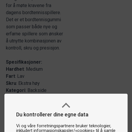
for å møte kravene fra
dagens bordtennisspillere.
Det er et bordtennisgummi
som passer både nye og
erfarne spillere som ønsker
å utnytte kombinasjonen av
kontroll, skru og presisjon.
Spesifikasjoner:
Hardhet
: Medium
Fart
: Lav
Skru
: Ekstra høy
Kategori
: Backside
Du kontrollerer dine egne data
Vi og våre forretningspartnere bruker teknologier,
inkludert informasjonskapsler/«cookies» til å samle