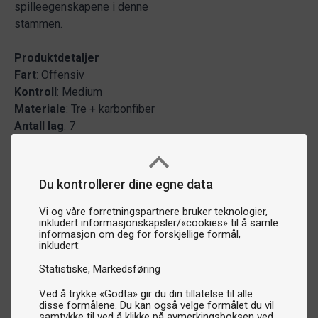
spilleegenskapene i denne
stammen.
Produktdetaljer
Fart
: Offensiv
Kontroll
: Medium
Materiale
: Tre + karbonfiber
Antall
lag
: 7
Du kontrollerer dine egne data
Vi og våre forretningspartnere bruker teknologier,
inkludert informasjonskapsler/«cookies» til å samle
informasjon om deg for forskjellige formål,
inkludert:
Statistiske
Markedsføring
Ved å trykke «Godta» gir du din tillatelse til alle
disse formålene. Du kan også velge formålet du vil
samtykke til ved å klikke på avmerkingsboksen ved