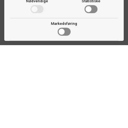
Nødvendige
Statistiske
Markedsføring
Kontakt oss
Faldalsveien 363
1900 Fetsund, NO
22 60 71 87
info@ttex.no
Kundeservice