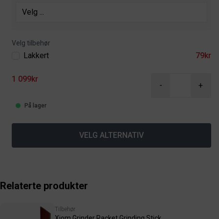
Velg tilbehør
Lakkert
79kr
1 099kr
-
+
På lager
VELG ALTERNATIV
Relaterte produkter
Tilbehør
Xiom Grinder Racket Grinding Stick