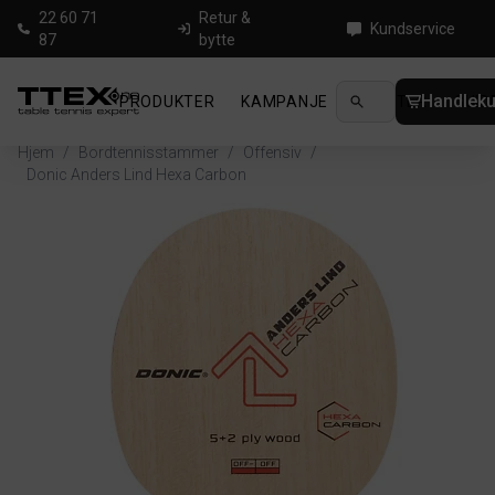
22 60 71
Retur &
Kundservice
87
bytte
Handleku
PRODUKTER
KAMPANJE
NYHETER
GUID
Hjem
/
Bordtennisstammer
/
Offensiv
/
Donic Anders Lind Hexa Carbon