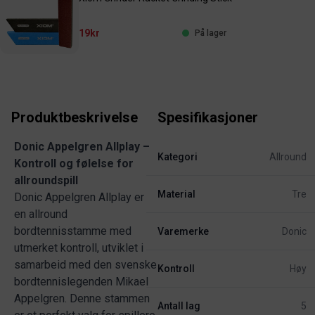
19kr
På lager
Produktbeskrivelse
Spesifikasjoner
Donic Appelgren Allplay –
Kategori
Allround
Kontroll og følelse for
allroundspill
Material
Tre
Donic Appelgren Allplay er
en allround
bordtennisstamme med
Varemerke
Donic
utmerket kontroll, utviklet i
samarbeid med den svenske
Kontroll
Høy
bordtennislegenden Mikael
Appelgren. Denne stammen
Antall lag
5