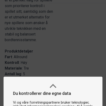
er et perfekt valg for spillere
som prioriterer kontroll i
spillet sitt, samtidig som den
er et utmerket alternativ for
nye spillere som ønsker å
utvikle teknikken med en
stabil og balansert
bordtennisstamme.
Produktdetaljer
Fart
: Allround
Kontroll
: Høy
Materiale
: Tre
Antall
lag
: 5
Du kontrollerer dine egne data
Vi og våre forretningspartnere bruker teknologier,