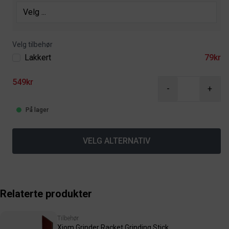
Velg tilbehør
Lakkert
79kr
549kr
-
+
På lager
VELG ALTERNATIV
Relaterte produkter
Tilbehør
Xiom Grinder Racket Grinding Stick