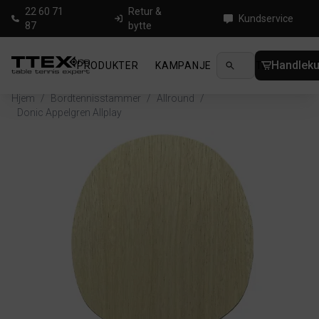
22 60 71
Retur &
Kundservice
87
bytte
Handleku
PRODUKTER
KAMPANJE
NYHETER
GUID
Hjem
/
Bordtennisstammer
/
Allround
/
Donic Appelgren Allplay