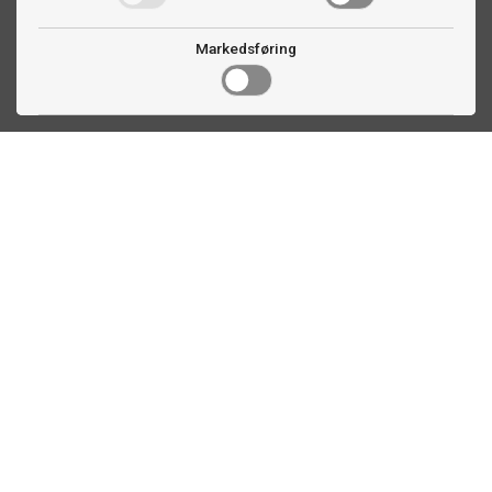
Markedsføring
Kontakt oss
Faldalsveien 363
1900 Fetsund, NO
22 60 71 87
info@ttex.no
Kundeservice
Om TTEX