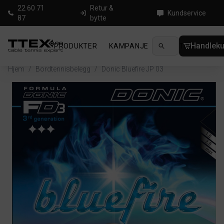
22 60 71
Retur &
Kundservice
87
bytte
Handleku
PRODUKTER
KAMPANJE
NYHETER
GUID
Hjem
/
Bordtennisbelegg
/
Donic Bluefire JP 03