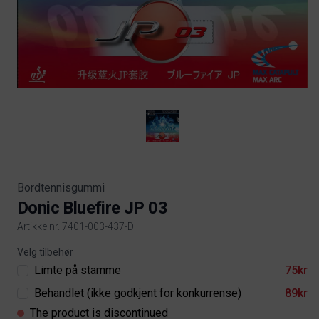
Bordtennisgummi
Donic Bluefire JP 03
Artikkelnr. 7401-003-437-D
Product information
Velg tilbehør
Limte på stamme
75kr
Behandlet (ikke godkjent for konkurrense)
89kr
The product is discontinued