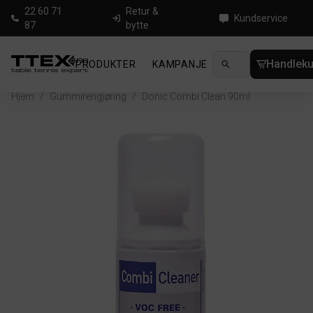
22 60 71
Retur &
Kundservice
87
bytte
Handleku
PRODUKTER
KAMPANJE
NYHETER
GUID
Hjem
/
Gummirengjøring
/
Donic Combi Clean 90ml