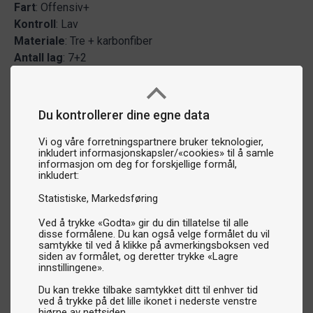
Fart
: Offensiv+
Kontroll
: Lav
Materiale
: Tre + karbonfiber
Antall
lag
: 7+2
Du kontrollerer dine egne data
Vi og våre forretningspartnere bruker teknologier,
inkludert informasjonskapsler/«cookies» til å samle
informasjon om deg for forskjellige formål,
inkludert:
Statistiske
Markedsføring
Ved å trykke «Godta» gir du din tillatelse til alle
disse formålene. Du kan også velge formålet du vil
samtykke til ved å klikke på avmerkingsboksen ved
siden av formålet, og deretter trykke «Lagre
innstillingene».
Du kan trekke tilbake samtykket ditt til enhver tid
ved å trykke på det lille ikonet i nederste venstre
hjørne av nettsiden.