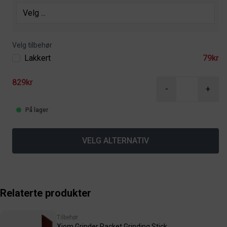
Velg tilbehør
Lakkert
79kr
829kr
-
+
På lager
VELG ALTERNATIV
Relaterte produkter
Tilbehør
Xiom Grinder Racket Grinding Stick