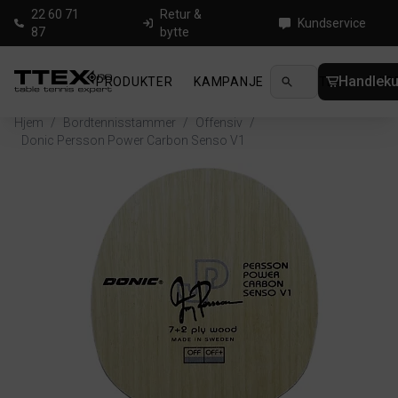
22 60 71
Retur &
Kundservice
87
bytte
Handleku
PRODUKTER
KAMPANJE
NYHETER
GUID
Hjem
/
Bordtennisstammer
/
Offensiv
/
Donic Persson Power Carbon Senso V1