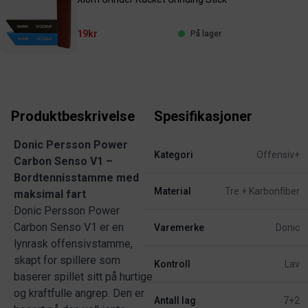
19kr
På lager
Produktbeskrivelse
Spesifikasjoner
Donic Persson Power
Kategori
Offensiv+
Carbon Senso V1 –
Bordtennisstamme med
Material
Tre + Karbonfiber
maksimal fart
Donic Persson Power
Carbon Senso V1 er en
Varemerke
Donic
lynrask offensivstamme,
skapt for spillere som
Kontroll
Lav
baserer spillet sitt på hurtige
og kraftfulle angrep. Den er
Antall lag
7+2