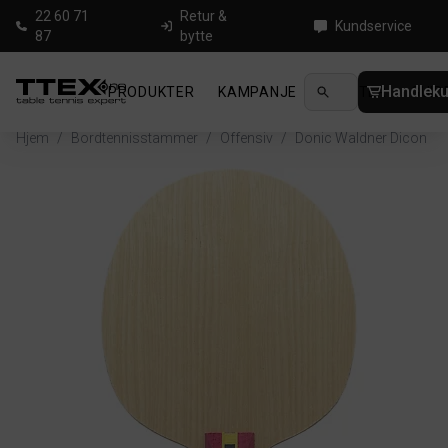
22 60 71
Retur &
Kundservice
87
bytte
Handleku
PRODUKTER
KAMPANJE
NYHETER
GUID
Hjem
/
Bordtennisstammer
/
Offensiv
/
Donic Waldner Dicon