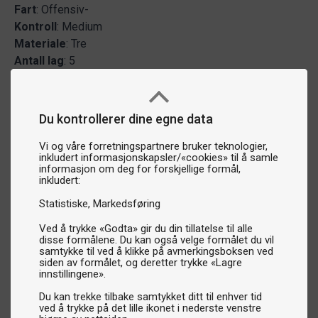
Fart
: Offensiv-
Kontroll
: Medium
Materiale
: Tre
Antall
lag
: 5
Du kontrollerer dine egne data
Vi og våre forretningspartnere bruker teknologier,
inkludert informasjonskapsler/«cookies» til å samle
informasjon om deg for forskjellige formål,
inkludert:
Statistiske
Markedsføring
Ved å trykke «Godta» gir du din tillatelse til alle
disse formålene. Du kan også velge formålet du vil
samtykke til ved å klikke på avmerkingsboksen ved
siden av formålet, og deretter trykke «Lagre
innstillingene».
Du kan trekke tilbake samtykket ditt til enhver tid
ved å trykke på det lille ikonet i nederste venstre