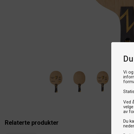
Du
Vi og
infor
formå
Stati
Ved å
velge
av fo
Du kan
Relaterte produkter
neder