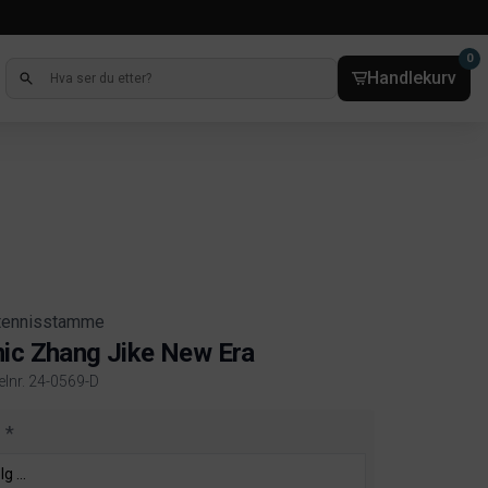
0
Handlekurv
tennisstamme
ic Zhang Jike New Era
elnr. 24-0569-D
ct information
p