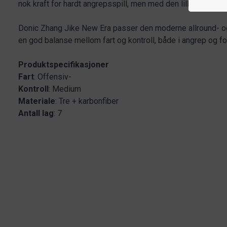
nok kraft for hardt angrepsspill, men med den lille ekstra ko
Donic Zhang Jike New Era passer den moderne allround- o
en god balanse mellom fart og kontroll, både i angrep og fo
Produktspecifikasjoner
Fart
: Offensiv-
Kontroll
: Medium
Materiale
: Tre + karbonfiber
Antall
lag
: 7