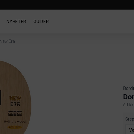
NYHETER
GUIDER
 New Era
Bord
Don
Artikk
Produ
Gre