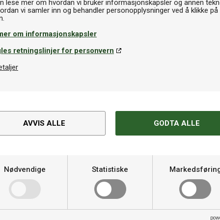
n lese mer om hvordan vi bruker informasjonskapsler og annen tekno
dtennisgummi
Bordtennisgummi
ordan vi samler inn og behandler personopplysninger ved å klikke på
ic Bluegrip J2
Donic Bluegrip J3
mer om informasjonskapsler
Finnes i flere
Finnes i flere
9kr
799kr
varianter
varianter
les retningslinjer for personvern
etaljer
Spesifikasjoner
ekstra kontroll
AVVIS ALLE
GODTA ALLE
Kategori
 Jikes anbefalte stamme til
er litt mer ballkontroll enn det
Material
Nødvendige
Statistiske
Markedsførin
 ayous-finér. I stedet for to
Varemerke
 en fantastisk ballfølelse og økt
et i Donic Zhang Jike Original
Kontroll
tet er en offensiv stamme med
pow