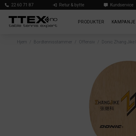
22 60 71 87
Retur & bytte
Kundservice
PRODUKTER
KAMPANJE
Hjem
/
Bordtennisstammer
/
Offensiv
/
Donic Zhang Jike