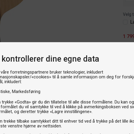
Velg t
L
1 79
P
 kontrollerer dine egne data
 våre forretningspartnere bruker teknologier, inkludert
masjonskapsler/«cookies» til å samle informasjon om deg for forskje
l, inkludert:
stiske
Markedsføring
 trykke «Godta» gir du din tillatelse til alle disse formålene. Du kan o
 formålet du vil samtykke til ved å klikke på avmerkingsboksen ved s
rmålet, og deretter trykke «Lagre innstillingene».
 trekke tilbake samtykket ditt til enhver tid ved å trykke på det lille ik
ste venstre hjørne av nettsiden.