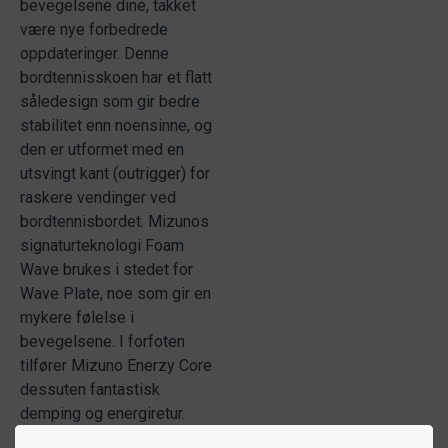
bevegelsene dine, takket
være nye forbedrede
oppdateringer. Denne
bordtennisskoen har et flatt
såledesign som gir bedre
stabilitet enn noensinne, og
den er utformet med en
utsvingt kant (outrigger) for
raskere vendinger ved
bordtennisbordet. Mizunos
signaturteknologi Foam
Wave brukes i stedet for
Wave Plate, noe som gir en
mykere følelse i
bevegelsene. I forfoten
tilfører Mizuno Enerzy Core
dessuten fantastisk
demping og energiretur.