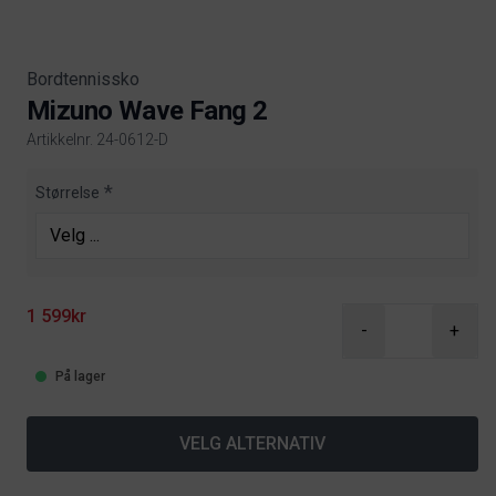
Bordtennissko
Mizuno Wave Fang 2
Artikkelnr. 24-0612-D
Product information
Størrelse
1 599kr
-
+
På lager
VELG ALTERNATIV