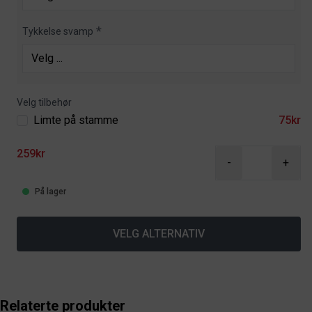
Tykkelse svamp
Velg tilbehør
Limte på stamme
75kr
259kr
-
+
På lager
VELG ALTERNATIV
Relaterte produkter