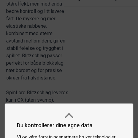
støreffekt, men med enda
bedre kontroll og litt lavere
fart. De mykere og mer
elastiske nubbene,
kombinert med større
avstand mellom dem, gir en
stabil følelse og trygghet i
spillet. Blitzschlag passer
perfekt for både blokkslag
nær bordet og for presise
skruer fra halvdistanse.
SpinLord Blitzschlag leveres
kun i OX (uten svamp).
Du kontrollerer dine egne data
Vi og våre forretningspartnere bruker teknologier,