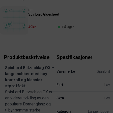
Lim
SpinLord Gluesheet
49kr
På lager
Produktbeskrivelse
Spesifikasjoner
SpinLord Blitzschlag OX –
Varemerke
Spinlord
lange nubber med høy
kontroll og klassisk
Fart
Lav
støreffekt
SpinLord Blitzschlag OX er
en videreutvikling av den
Skru
Lav
populære Dornenglanz og
tilbyr samme sterke
Kategori
Lange nubber