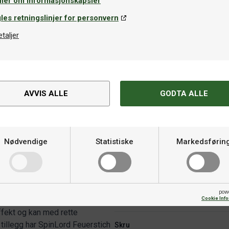
mer om informasjonskapsler
les retningslinjer for personvern
etaljer
AVVIS ALLE
GODTA ALLE
Spesifikasjoner
Nødvendige
Statistiske
Markedsførin
ed myk følelse og høy
Varemerke
elegg med svært myke og
pow
Fart
Cookie Inf
oll og forstyrrende effekt i
ffekt og kan med rette
illegg har SpinLord Feuerstich
Skru