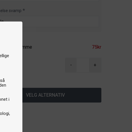
kelse svamp
ilbehør
imte på stamme
75kr
llige
r
-
+
å lager
gså
iden
VELG ALTERNATIV
onet i
logi,