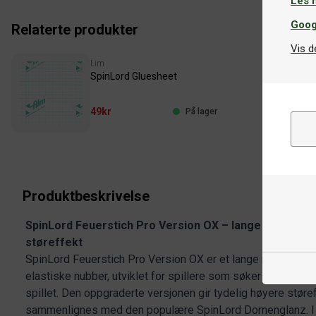
Les 
Goog
Relaterte produkter
Vis d
Lim
SpinLord Gluesheet
49kr
På lager
Produktbeskrivelse
SpinLord Feuerstich Pro Version OX – lange nubber m
støreffekt
SpinLord Feuerstich Pro Version OX er et lange nubber-b
elastiske nubber, utviklet for spillere som søker både kontr
spillet. Den oppgraderte versjonen gir tydelig høyere støre
sammenlignes med den populære SpinLord Dornenglanz. I t