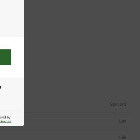
g
Spinlord
ered by:
Lav
ormation
Lav