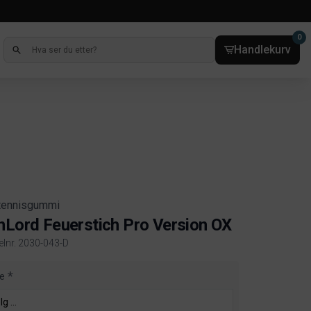
0
Handlekurv
tennisgummi
nLord Feuerstich Pro Version OX
kelnr. 2030-043-D
ct information
e