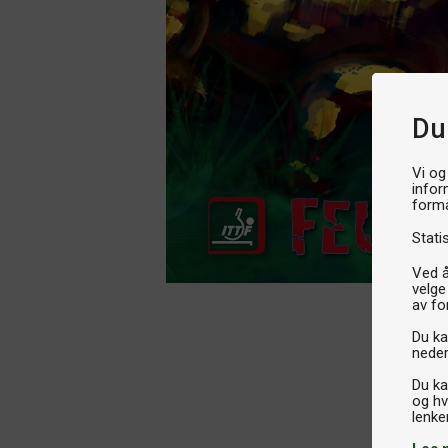
Du
Vi og
infor
formå
Stati
Ved å
velge
av fo
Du kan
neder
Du ka
og hv