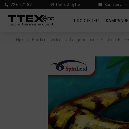
22 60 71 87
Retur & bytte
Kundservice
PRODUKTER
KAMPANJE
Hjem
/
Bordtennisbelegg
/
Lange nubber
/
SpinLord Feuer