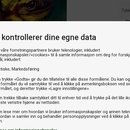
Tyk
 kontrollerer dine egne data
Velg t
L
 våre forretningspartnere bruker teknologier, inkludert
masjonskapsler/«cookies» til å samle informasjon om deg for forskje
l, inkludert:
259k
stiske
Markedsføring
P
 trykke «Godta» gir du din tillatelse til alle disse formålene. Du kan o
 formålet du vil samtykke til ved å klikke på avmerkingsboksen ved s
rmålet, og deretter trykke «Lagre innstillingene».
 trekke tilbake samtykket ditt til enhver tid ved å trykke på det lille ik
ste venstre hjørne av nettsiden.
n lese mer om hvordan vi bruker informasjonskapsler og annen tekno
ordan vi samler inn og behandler personopplysninger ved å klikke på