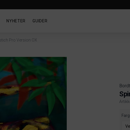
NYHETER
GUIDER
stich Pro Version OX
Bord
Spi
Artik
Produ
Farg