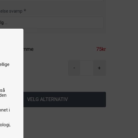
kelse svamp
ilbehør
imte på stamme
75kr
r
llige
-
+
å lager
gså
iden
VELG ALTERNATIV
onet i
logi,