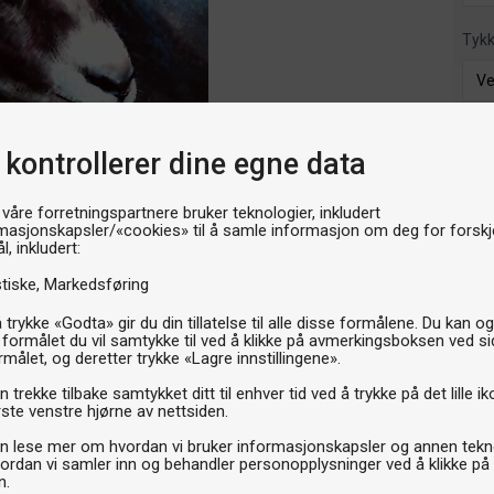
Tyk
Velg t
 kontrollerer dine egne data
L
 våre forretningspartnere bruker teknologier, inkludert
249k
masjonskapsler/«cookies» til å samle informasjon om deg for forskje
l, inkludert:
stiske
Markedsføring
P
 trykke «Godta» gir du din tillatelse til alle disse formålene. Du kan o
 formålet du vil samtykke til ved å klikke på avmerkingsboksen ved s
rmålet, og deretter trykke «Lagre innstillingene».
 trekke tilbake samtykket ditt til enhver tid ved å trykke på det lille ik
ste venstre hjørne av nettsiden.
n lese mer om hvordan vi bruker informasjonskapsler og annen tekno
ordan vi samler inn og behandler personopplysninger ved å klikke på