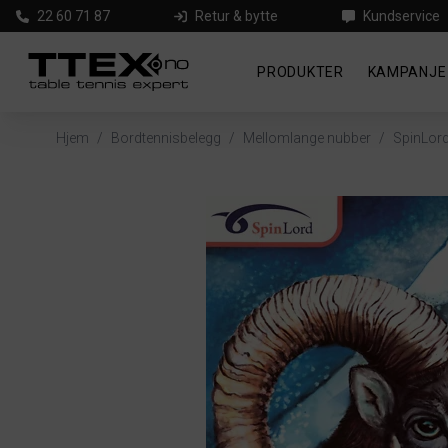
22 60 71 87
Retur & bytte
Kundservice
PRODUKTER
KAMPANJE
Hjem
/
Bordtennisbelegg
/
Mellomlange nubber
/
SpinLord