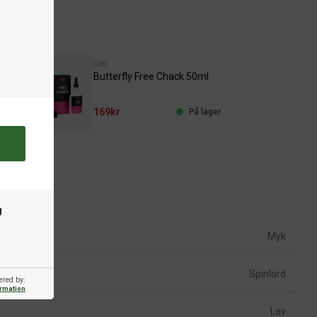
Lim
Butterfly Free Chack 50ml
169kr
ger
På lager
g
Myk
Spinlord
ered by:
ormation
Lav