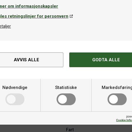
mer om informasjonskapsler
les retningslinjer for personvern
etaljer
Lim
tas Gluesheet 2-pack
SpinLord Fast Fix 20ml
kr
59kr
På lager
På la
AVVIS ALLE
GODTA ALLE
Spesifikasjoner
Nødvendige
Statistiske
Markedsførin
 og skru
Hardhet
aper som kombinerer følelsen
bbene er lengre enn vanlig, men
Varemerke
l balanse mellom kontroll, skru
pow
Cookie Inf
Fart