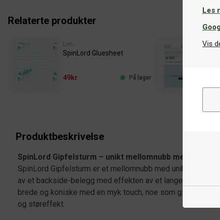
Les 
Relaterte produkter
Goog
Vis d
Lim
Lim
SpinLord Gluesheet
Vic
49kr
69
På lager
Produktbeskrivelse
SpinLord Gipfelsturm – unikt mellomnubb med følelse
SpinLord Gipfelsturm er et mellomnubb med unike egensk
av et backside-belegg med effekten av et lange nubber. Nu
brede og koniske med en myk touch, noe som gir en spesiel
og støreffekt.