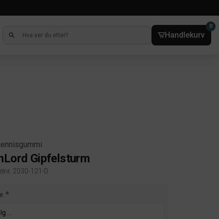
0
Handlekurv
tennisgummi
nLord Gipfelsturm
kelnr. 2030-121-D
ct information
e