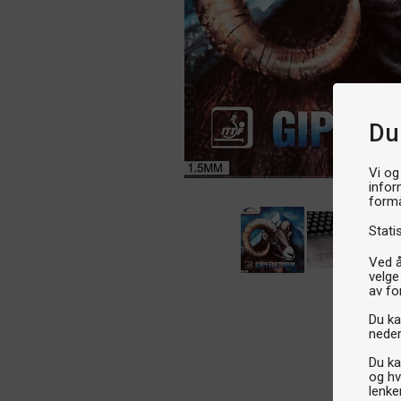
Du
Vi og
infor
formå
Stati
Ved å
velge
av fo
Du kan
neder
Du ka
og hv