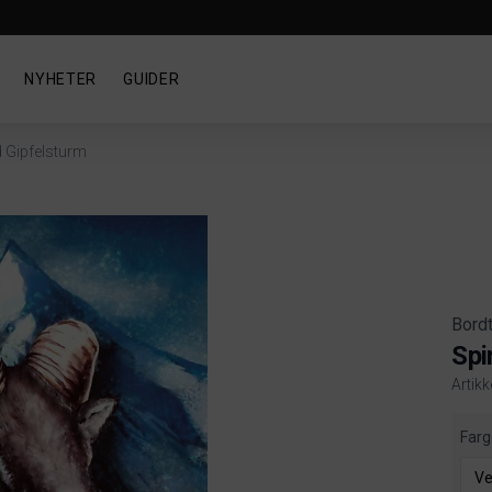
NYHETER
GUIDER
 Gipfelsturm
Bord
Spi
Artik
Produ
Farg