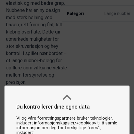
elastisk og med bedre grep.
Nubbene har en ny design
Kategori
Lange nubber
med sterk helning ved
basen, rett form og flat, lett
klebrig overflate. Dette gir
utmerkede muligheter for
stor skruvariasjon og høy
kontroll i spillet nær bordet –
et lange nubber-belegg for
spillere som vil kunne veksle
mellom forstyrrelse og
presisjon.
Du kontrollerer dine egne data
Vi og våre forretningspartnere bruker teknologier,
inkludert informasjonskapsler/«cookies» til å samle
informasjon om deg for forskjellige formål,
inkludert: