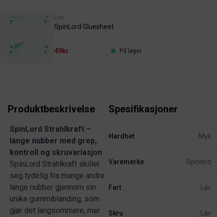
Lim
SpinLord Gluesheet
49kr
På lager
Produktbeskrivelse
Spesifikasjoner
SpinLord Strahlkraft –
Hardhet
Myk
lange nubber med grep,
kontroll og skruvariasjon
Varemerke
Spinlord
SpinLord Strahlkraft skiller
seg tydelig fra mange andre
lange nubber gjennom sin
Fart
Lav
unike gummiblanding, som
gjør det langsommere, mer
Skru
Lav