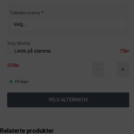
Tykkelse svamp
Velg tilbehør
Limte på stamme
75kr
259kr
-
+
På lager
VELG ALTERNATIV
Relaterte produkter