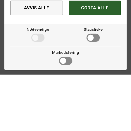
AVVIS ALLE
GODTA ALLE
Nødvendige
Statistiske
Markedsføring
Kontakt oss
Faldalsveien 363
1900 Fetsund, NO
22 60 71 87