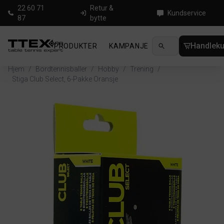
22 60 71
Retur &
Kundservice
87
bytte
Handleku
PRODUKTER
KAMPANJE
NYHETER
GUID
Hjem
/
Bordtennisballer
/
Hobby
/
Trening
/
Stiga Club Select, 6-Pakke Oransje