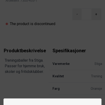
Artikkelnr. 7300-455-1
Product information
-
+
The product is discontinued
Produktbeskrivelse
Spesifikasjoner
Treningsballer fra Stiga.
Varemerke
Stiga
Passer for hjemme bruk,
skoler og fritidsklubber.
Kvalitet
Trening
Farg
Oransje