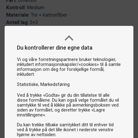
Fart
: Offensiv
Kontroll
: Medium
Materiale
: Tre + karbonfiber
Antall lag
: 5+2
Du kontrollerer dine egne data
Vi og våre forretningspartnere bruker teknologier,
inkludert informasjonskapsler/«cookies» til å samle
informasjon om deg for forskjellige formål,
inkludert:
Statistiske
Markedsføring
Ved å trykke «Godta» gir du din tillatelse til alle
disse formålene. Du kan også velge formålet du vil
samtykke til ved å klikke på avmerkingsboksen ved
siden av formålet, og deretter trykke «Lagre
innstillingene».
Du kan trekke tilbake samtykket ditt til enhver tid
ved å trykke på det lille ikonet i nederste venstre
hjørne av nettsiden.