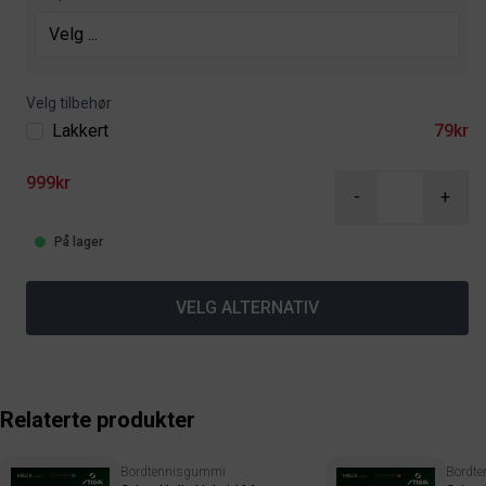
Velg tilbehør
Lakkert
79kr
999kr
-
+
På lager
VELG ALTERNATIV
Relaterte produkter
Bordtennisgummi
Bordt