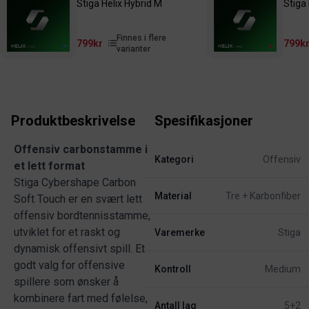
Stiga Helix Hybrid M
Stiga 
Finnes i flere
799kr
799k
varianter
Produktbeskrivelse
Spesifikasjoner
Offensiv carbonstamme i
Kategori
Offensiv
et lett format
Stiga Cybershape Carbon
Material
Tre + Karbonfiber
Soft Touch er en svært lett
offensiv bordtennisstamme,
utviklet for et raskt og
Varemerke
Stiga
dynamisk offensivt spill. Et
godt valg for offensive
Kontroll
Medium
spillere som ønsker å
kombinere fart med følelse,
Antall lag
5+2