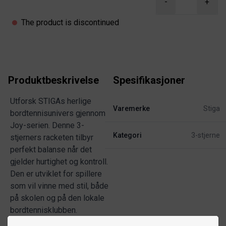
-
+
The product is discontinued
Produktbeskrivelse
Spesifikasjoner
Utforsk STIGAs herlige
Varemerke
Stiga
bordtennisunivers gjennom
Joy-serien. Denne 3-
Kategori
3-stjerne
stjerners racketen tilbyr
perfekt balanse når det
gjelder hurtighet og kontroll.
Den er utviklet for spillere
som vil vinne med stil, både
på skolen og på den lokale
bordtennisklubben.