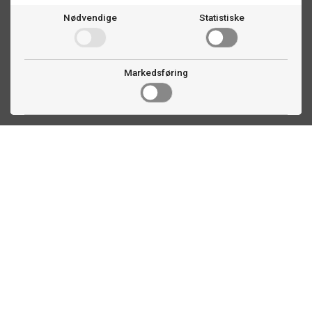
Nødvendige
Statistiske
Markedsføring
Kontakt oss
Faldalsveien 363
1900 Fetsund, NO
22 60 71 87
info@ttex.no