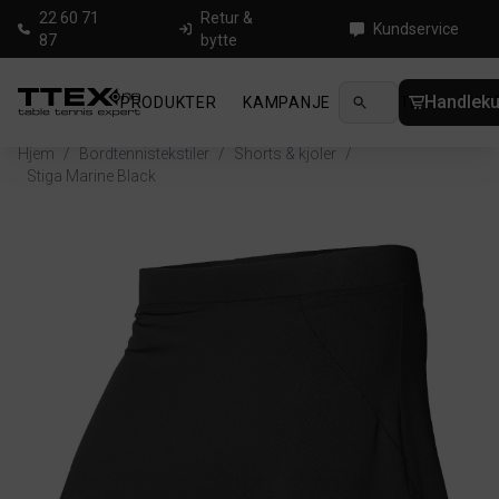
22 60 71
Retur &
Kundservice
87
bytte
Handleku
PRODUKTER
KAMPANJE
NYHETER
GUID
Hjem
/
Bordtennistekstiler
/
Shorts & kjoler
/
Stiga Marine Black