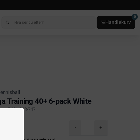
0
Handlekurv
ennisball
ga Training 40+ 6-pack White
kelnr. 7401-003-747
ct information
-
+