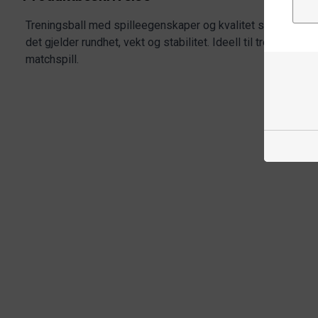
Treningsball med spilleegenskaper og kvalitet som er lik d
det gjelder rundhet, vekt og stabilitet. Ideell til trening me
matchspill.