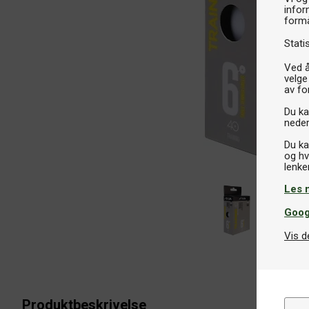
infor
formå
Stati
Ved å
velge
av fo
Du kan
neder
Du ka
og hv
Les 
Goog
Vis d
Produktbeskrivelse