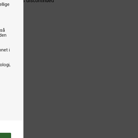
e product is discontinued
llige
gså
iden
onet i
logi,