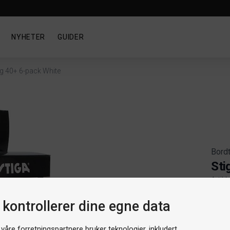
NYHETER
GUIDER
ng 40+ 6-pack White
Bordt
Sti
Artik
Produ
 kontrollerer dine egne data
 våre forretningspartnere bruker teknologier, inkludert