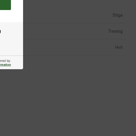
Stiga
g
Trening
Hvit
ered by:
ormation