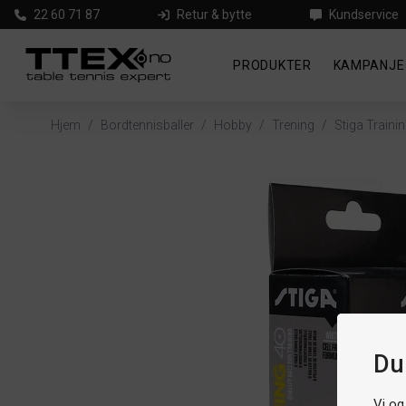
22 60 71 87
Retur & bytte
Kundservice
PRODUKTER
KAMPANJE
Hjem
/
Bordtennisballer
/
Hobby
/
Trening
/
Stiga Traini
Du
Vi og