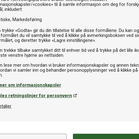
Th
masjonskapsler/«cookies» til å samle informasjon om deg for forskje
l, inkludert:
stiske
Markedsføring
 trykke «Godta» gir du din tillatelse til alle disse formålene. Du kan o
 formålet du vil samtykke til ved å klikke på avmerkingsboksen ved s
rmålet, og deretter trykke «Lagre innstillingene».
 trekke tilbake samtykket ditt til enhver tid ved å trykke på det lille ik
ste venstre hjørne av nettsiden.
n lese mer om hvordan vi bruker informasjonskapsler og annen tekno
ordan vi samler inn og behandler personopplysninger ved å klikke på
mer om informasjonskapsler
les retningslinjer for personvern
etaljer
Spesifikasjoner