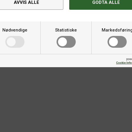
AVVIS ALLE
GODTA ALLE
e fleste konkurranseballer når
Varemerke
d mange baller, robottrening og
Nødvendige
Statistiske
Markedsførin
Kvalitet
Farg
pow
Cookie Inf