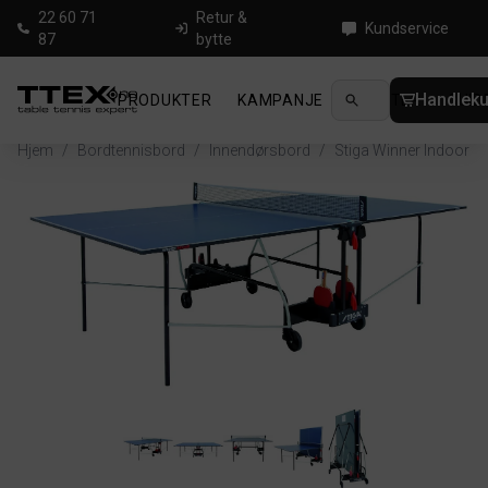
22 60 71
Retur &
Kundservice
87
bytte
Handleku
PRODUKTER
KAMPANJE
NYHETER
GUID
Hjem
/
Bordtennisbord
/
Innendørsbord
/
Stiga Winner Indoor