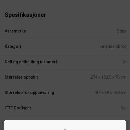
Spesifikasjoner
Varemerke
Stiga
Kategori
Innendørsbord
Nett og nettstilling inkludert
Ja
Størrelse oppstilt
274 x 152,5 x 76 cm
Størrelse for oppbevaring
184 x 69 x 163 cm
ITTF Godkjent
Nei