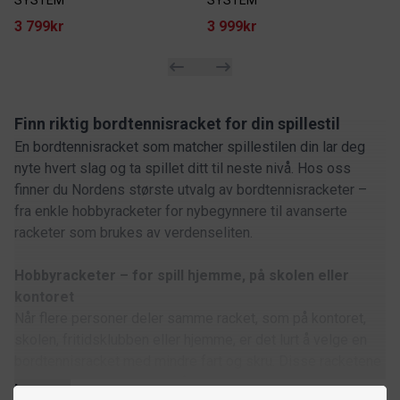
SYSTEM
SYSTEM
3 799kr
3 999kr
Finn riktig bordtennisracket for din spillestil
En bordtennisracket som matcher spillestilen din lar deg
nyte hvert slag og ta spillet ditt til neste nivå. Hos oss
finner du Nordens største utvalg av bordtennisracketer –
fra enkle hobbyracketer for nybegynnere til avanserte
racketer som brukes av verdenseliten.
Hobbyracketer – for spill hjemme, på skolen eller
kontoret
Når flere personer deler samme racket, som på kontoret,
skolen, fritidsklubben eller hjemme, er det lurt å velge en
bordtennisracket med mindre fart og skru. Disse racketene
er mer tilgivende og enkle å bruke, noe som gjør dem
Les mer