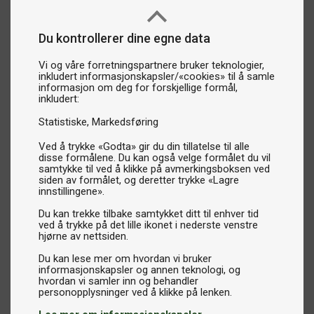
perfekte for spillere på alle nivåer. Du finner disse
racketene i vår kategori for hobbyracketer.
Du kontrollerer dine egne data
Trening og konkurranse – for deg som tar bordtennis
Vi og våre forretningspartnere bruker teknologier,
på alvor
inkludert informasjonskapsler/«cookies» til å samle
For deg som spiller ofte og mestrer skru, er våre 5-
informasjon om deg for forskjellige formål,
inkludert:
stjerners bordtennisracketer og konseptracketer det
naturlige valget. Her finner du alt fra racketer med
Statistiske
Markedsføring
allroundegenskaper for variert spill til raske offensive
Ved å trykke «Godta» gir du din tillatelse til alle
racketer designet for konkurransespill. Disse racketene gir
disse formålene. Du kan også velge formålet du vil
samtykke til ved å klikke på avmerkingsboksen ved
deg muligheten til å utfordre både deg selv og
siden av formålet, og deretter trykke «Lagre
motstanderne dine, akkurat som verdenseliten gjør.
innstillingene».
Du kan trekke tilbake samtykket ditt til enhver tid
Utendørsracketer – for spill året rundt
ved å trykke på det lille ikonet i nederste venstre
hjørne av nettsiden.
Trenger du en bordtennisracket som tåler slag, vær og vind
uten å kompromisse med spillegenskaper som skru og
Du kan lese mer om hvordan vi bruker
informasjonskapsler og annen teknologi, og
kontroll? Våre utendørsracketer er spesialdesignet for å
hvordan vi samler inn og behandler
tåle tøffe forhold, slik at du kan spille bordtennis hvor som
helst, når som helst.