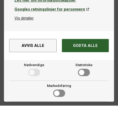
Les mer om informasjonskapsler
Googles retningslinjer for personvern
Ledende merker på markedet
Hos oss finner du bordtennisracketer fra de mest
Vis detaljer
anerkjente merkene på markedet, inkludert
Butterfly
,
Stiga
,
Victas
,
Xiom
,
Yasaka
,
Donic
,
Cornilleau
og flere. Enten du
er nybegynner eller en erfaren konkurransespiller, har vi
racketen som passer perfekt for deg.
AVVIS ALLE
GODTA ALLE
Utforsk vårt utvalg og finn den perfekte bordtennisracketen
for din spillestil og nivå!
Nødvendige
Statistiske
Markedsføring