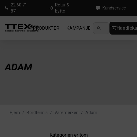
22 60 71
Retur &
Kundservice
87
bytte
Handleku
PRODUKTER
KAMPANJE
NYHETER
GUID
ADAM
Hjem
/
Bordtennis
/
Varemerken
/
Adam
Kategorien er tom