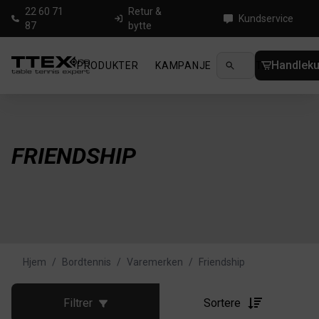
22 60 71
Retur &
Kundservice
87
bytte
Handleku
PRODUKTER
KAMPANJE
NYHETER
GUID
FRIENDSHIP
Hjem
/
Bordtennis
/
Varemerken
/
Friendship
Filtrer
Sortere