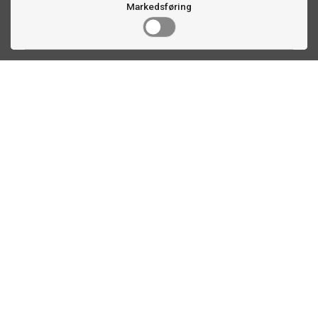
Markedsføring
Kontakt oss
Faldalsveien 363
1900 Fetsund, NO
22 60 71 87
info@ttex.no
Kundeservice
Om TTEX
Kontaktinformasjon