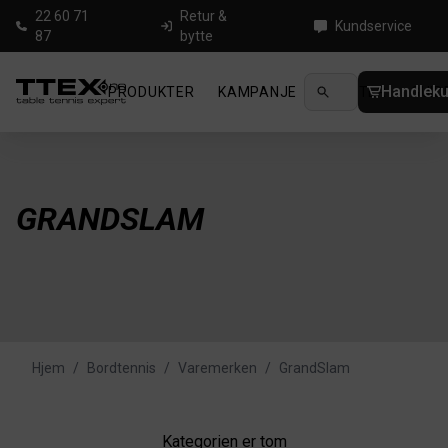
22 60 71
Retur &
Kundservice
87
bytte
Handleku
PRODUKTER
KAMPANJE
NYHETER
GUID
GRANDSLAM
Hjem
/
Bordtennis
/
Varemerken
/
GrandSlam
Kategorien er tom