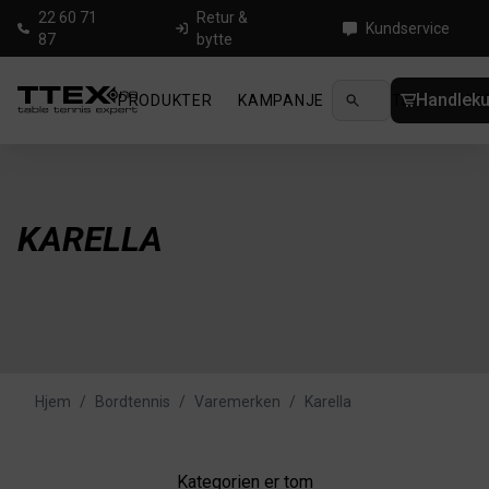
22 60 71
Retur &
Kundservice
87
bytte
Handleku
PRODUKTER
KAMPANJE
NYHETER
GUID
KARELLA
Hjem
/
Bordtennis
/
Varemerken
/
Karella
Kategorien er tom