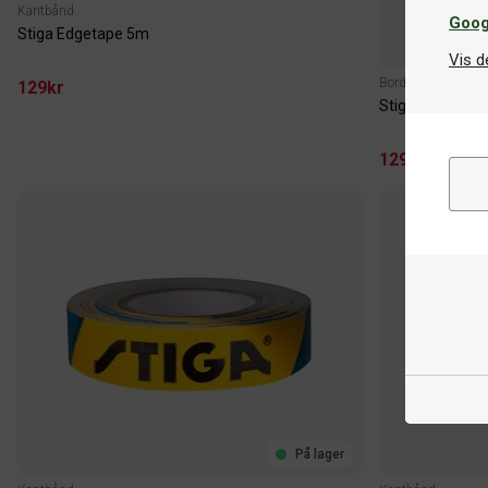
Kantbånd
Goog
Stiga Edgetape 5m
Vis d
Bordtennisracket
129kr
Stiga Clash
129kr
På lager