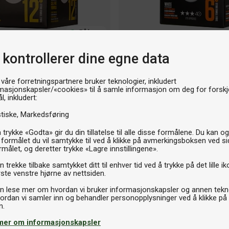
På lager
Bordtennisball
 kontrollerer dine egne data
40+ 12-pack White
Stiga Perform Premium 3-star 40
 våre forretningspartnere bruker teknologier, inkludert
119kr
masjonskapsler/«cookies» til å samle informasjon om deg for forskje
l, inkludert:
stiske
Markedsføring
 trykke «Godta» gir du din tillatelse til alle disse formålene. Du kan o
 formålet du vil samtykke til ved å klikke på avmerkingsboksen ved s
rmålet, og deretter trykke «Lagre innstillingene».
 trekke tilbake samtykket ditt til enhver tid ved å trykke på det lille ik
Gummi pressrulle
ste venstre hjørne av nettsiden.
Stiga Rubber Roller
n lese mer om hvordan vi bruker informasjonskapsler og annen tekno
ordan vi samler inn og behandler personopplysninger ved å klikke på
129kr
mer om informasjonskapsler