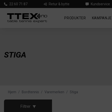
22 60 71 87
Retur & bytte
Kundservice
PRODUKTER
KAMPANJE
STIGA
Hjem
/
Bordtennis
/
Varemerken
/
Stiga
Filtrer