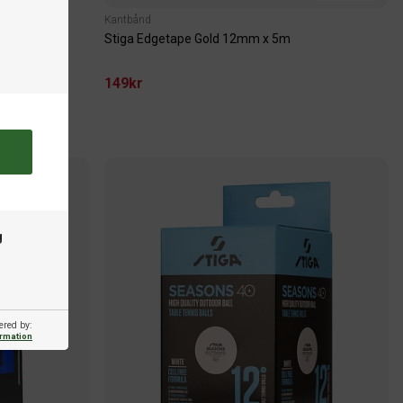
Kantbånd
Stiga Edgetape Gold 12mm x 5m
149kr
g
ered by:
ormation