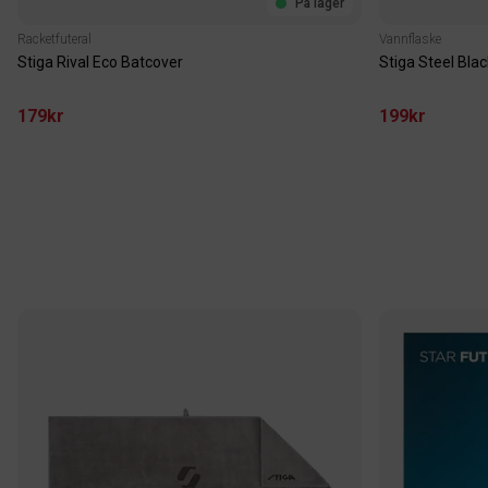
På lager
Racketfuteral
Vannflaske
Stiga Rival Eco Batcover
Stiga Steel Bla
179kr
199kr