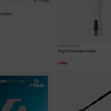
På lager
ck 550ml
Bordtennisracket
Stiga Cybershape Hobby
199kr