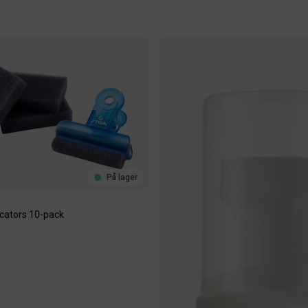
På lager
icators 10-pack