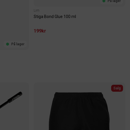
På lager
Lim
Stiga Bond Glue 100 ml
199kr
På lager
Salg