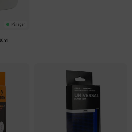
På lager
100ml