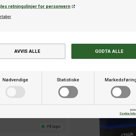
les retningslinjer for personvern
På lager
etaljer
AVVIS ALLE
GODTA ALLE
Nødvendige
Statistiske
Markedsførin
pow
Cookie Inf
På lager