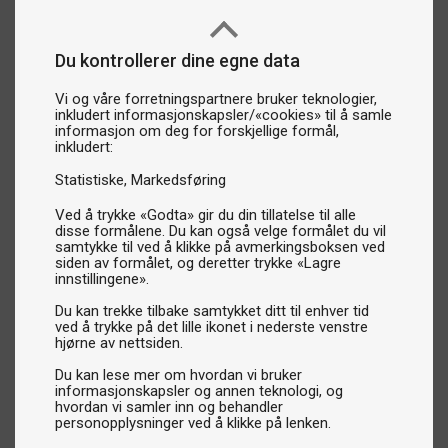
Panne- & håndleddsbånd
: Funksjonelle tilbehør som
hjelper deg å holde fokus og unngå svette i øynene.
Du kontrollerer dine egne data
Kombiner stil og funksjonalitet
Vi og våre forretningspartnere bruker teknologier,
Alle våre bordtennisklær er nøye utvalgt for å gi deg høy
inkludert informasjonskapsler/«cookies» til å samle
kvalitet og optimal ytelse. Med pustende materialer,
informasjon om deg for forskjellige formål,
inkludert:
fleksible passformer og slitesterk design er produktene
våre ideelle for både trening og konkurranse.
Statistiske
Markedsføring
Ved å trykke «Godta» gir du din tillatelse til alle
Bordtennistekstiler fra ledende merker
disse formålene. Du kan også velge formålet du vil
samtykke til ved å klikke på avmerkingsboksen ved
Vi tilbyr tekstiler og tilbehør fra de mest anerkjente
siden av formålet, og deretter trykke «Lagre
merkene innen bordtennis, slik at du kan spille som en
innstillingene».
proff og føle deg komfortabel i hver bevegelse.
Du kan trekke tilbake samtykket ditt til enhver tid
ved å trykke på det lille ikonet i nederste venstre
hjørne av nettsiden.
Finn de riktige klærne til ditt spill
Utforsk vårt sortiment av bordtennistekstiler og finn alt du
Du kan lese mer om hvordan vi bruker
informasjonskapsler og annen teknologi, og
trenger for å heve spillopplevelsen din – fra topp til tå!
hvordan vi samler inn og behandler
Med riktige klær og tilbehør er du alltid klar til å prestere på
topp, både på trening og i konkurranser.