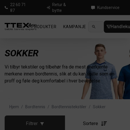
22 60 71
Retur &
Kundservice
87
bytte
Handleku
PRODUKTER
KAMPANJE
NYHETER
GUID
SOKKER
Vi tilbyr tekstiler og tilbehør fra de mest anerkjente
merkene innen bordtennis, slik at du kan spille som en
proff og føle deg komfortabel i hver bevegelse.
Hjem
/
Bordtennis
/
Bordtennistekstiler
/
Sokker
Filtrer
Sortere