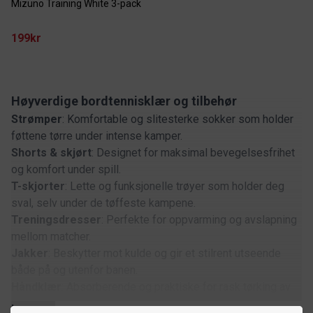
Mizuno Training White 3-pack
199kr
Høyverdige bordtennisklær og tilbehør
Strømper
: Komfortable og slitesterke sokker som holder
føttene tørre under intense kamper.
Shorts & skjørt
: Designet for maksimal bevegelsesfrihet
og komfort under spill.
T-skjorter
: Lette og funksjonelle trøyer som holder deg
sval, selv under de tøffeste kampene.
Treningsdresser
: Perfekte for oppvarming og avslapning
mellom matcher.
Jakker
: Beskytter mot kulde og gir et stilrent utseende
både på og utenfor banen.
Håndklær
: Absorberende og praktiske for rask tørking av
svette under spillet.
Les mer