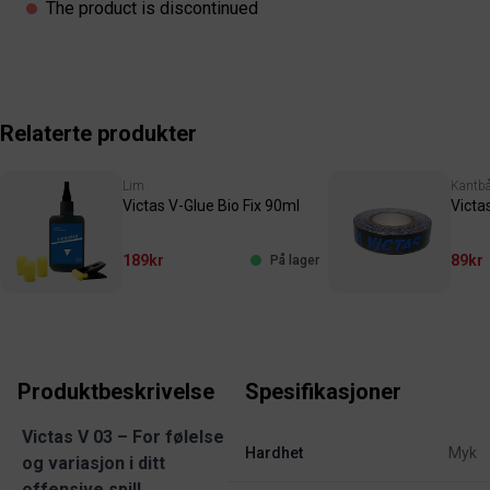
The product is discontinued
Relaterte produkter
Lim
Kantb
Victas V-Glue Bio Fix 90ml
Victa
189kr
89kr
På lager
Produktbeskrivelse
Spesifikasjoner
Victas V 03 – For følelse
Hardhet
Myk
og variasjon i ditt
offensive spill