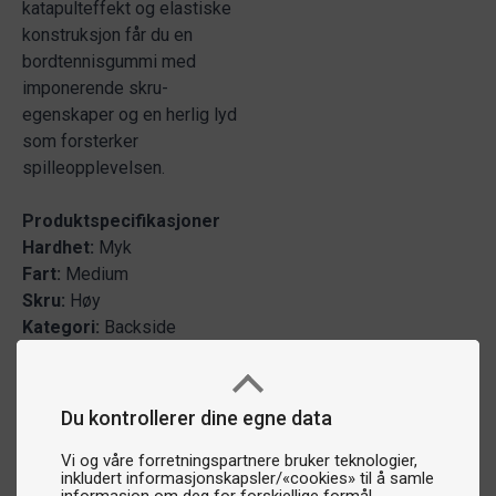
katapulteffekt og elastiske
konstruksjon får du en
bordtennisgummi med
imponerende skru­
egenskaper og en herlig lyd
som forsterker
spilleopplevelsen.
Produktspecifikasjoner
Hardhet:
Myk
Fart:
Medium
Skru:
Høy
Kategori:
Backside
Du kontrollerer dine egne data
Vi og våre forretningspartnere bruker teknologier,
inkludert informasjonskapsler/«cookies» til å samle