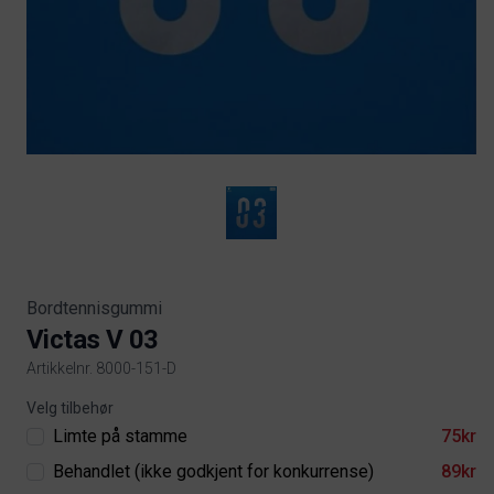
Bordtennisgummi
Victas V 03
Artikkelnr. 8000-151-D
Product information
Velg tilbehør
Limte på stamme
75kr
Behandlet (ikke godkjent for konkurrense)
89kr