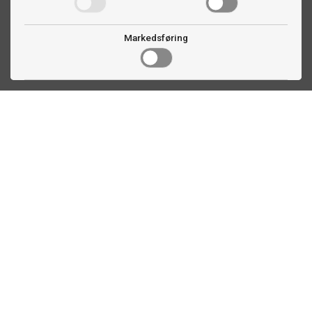
Markedsføring
Kontakt oss
Faldalsveien 363
1900 Fetsund, NO
22 60 71 87
info@ttex.no
Kundeservice
Om TTEX