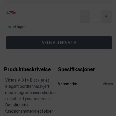
479kr
-
+
På lager
VELG ALTERNATIV
Produktbeskrivelse
Spesifikasjoner
Victas V-314 Black er et
Varemerke
Victas
elegant bordtennisskjørt
med integrerte innershortser
i elastisk Lycra-materiale.
Det ultralette
funksjonsmaterialet følger