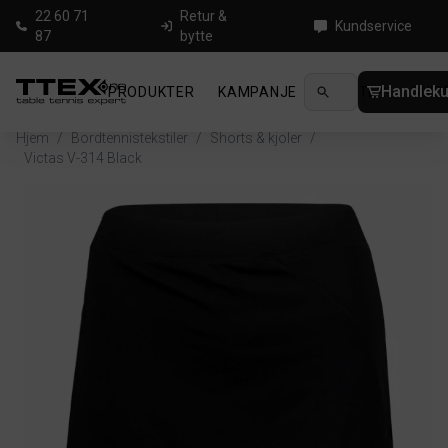
22 60 71
Retur &
Kundservice
87
bytte
Handleku
PRODUKTER
KAMPANJE
NYHETER
GUID
Hjem
/
Bordtennistekstiler
/
Shorts & kjoler
/
Victas V-314 Black