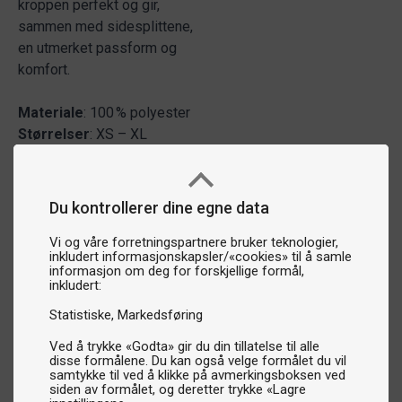
kroppen perfekt og gir,
sammen med sidesplittene,
en utmerket passform og
komfort.
Materiale
: 100 % polyester
Størrelser
: XS – XL
Du kontrollerer dine egne data
Vi og våre forretningspartnere bruker teknologier,
inkludert informasjonskapsler/«cookies» til å samle
informasjon om deg for forskjellige formål,
inkludert:
Statistiske
Markedsføring
Ved å trykke «Godta» gir du din tillatelse til alle
disse formålene. Du kan også velge formålet du vil
samtykke til ved å klikke på avmerkingsboksen ved
siden av formålet, og deretter trykke «Lagre