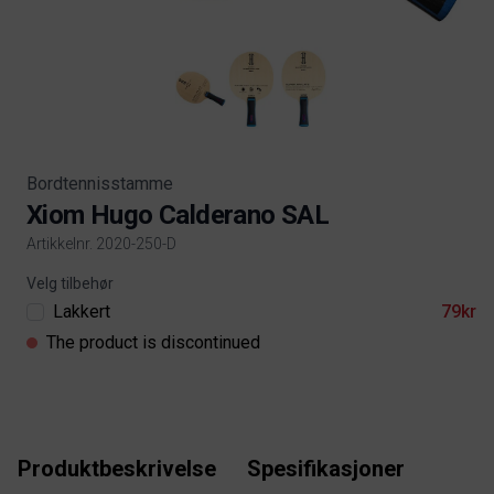
Bordtennisstamme
Xiom Hugo Calderano SAL
Artikkelnr. 2020-250-D
Product information
Velg tilbehør
Lakkert
79kr
The product is discontinued
Produktbeskrivelse
Spesifikasjoner