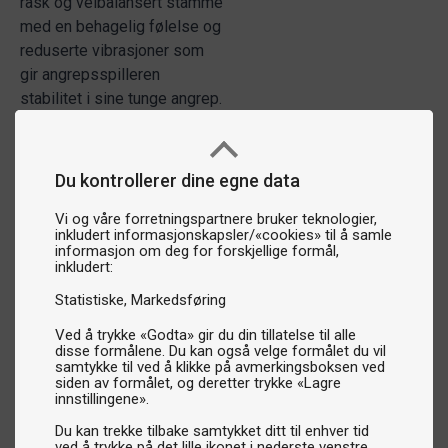
rask og velbalansert stamme
med en behagelig følelse og
reduserte vibrasjoner som
gir angrepsspilleren
stabilitet i sine tunge angrep.
Du kontrollerer dine egne data
Vi og våre forretningspartnere bruker teknologier,
inkludert informasjonskapsler/«cookies» til å samle
informasjon om deg for forskjellige formål,
inkludert:
Statistiske
Markedsføring
Ved å trykke «Godta» gir du din tillatelse til alle
disse formålene. Du kan også velge formålet du vil
samtykke til ved å klikke på avmerkingsboksen ved
siden av formålet, og deretter trykke «Lagre
innstillingene».
Du kan trekke tilbake samtykket ditt til enhver tid
ved å trykke på det lille ikonet i nederste venstre