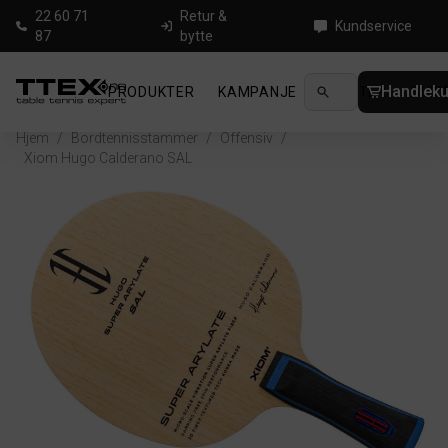
22 60 71
Retur &
Kundservice
87
bytte
Handleku
PRODUKTER
KAMPANJE
NYHETER
GUID
Hjem
/
Bordtennisstammer
/
Offensiv
/
Xiom Hugo Calderano SAL