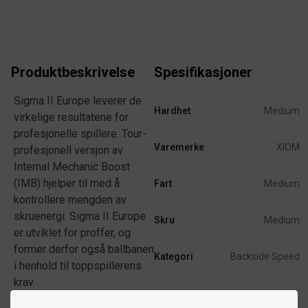
Produktbeskrivelse
Spesifikasjoner
Sigma II Europe leverer de
Hardhet
Medium
virkelige resultatene for
profesjonelle spillere. Tour-
Varemerke
XIOM
profesjonell versjon av
Internal Mechanic Boost
(IMB) hjelper til med å
Fart
Medium
kontrollere mengden av
skruenergi. Sigma II Europe
Skru
Medium
er utviklet for proffer, og
former derfor også ballbanen
Kategori
Backside Speed
i henhold til toppspillerens
krav.