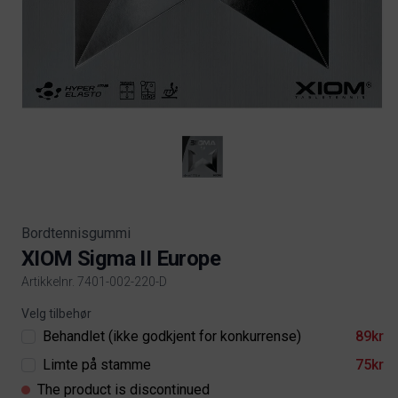
Bordtennisgummi
XIOM Sigma II Europe
Artikkelnr. 7401-002-220-D
Product information
Velg tilbehør
Behandlet (ikke godkjent for konkurrense)
89kr
Limte på stamme
75kr
The product is discontinued