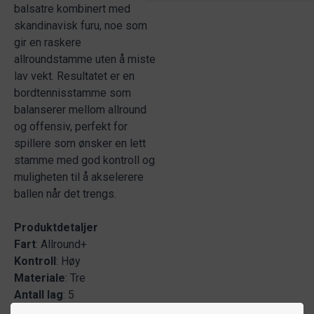
balsatre kombinert med
skandinavisk furu, noe som
gir en raskere
allroundstamme uten å miste
lav vekt. Resultatet er en
bordtennisstamme som
balanserer mellom allround
og offensiv, perfekt for
spillere som ønsker en lett
stamme med god kontroll og
muligheten til å akselerere
ballen når det trengs.
Produktdetaljer
Fart
: Allround+
Kontroll
: Høy
Materiale
: Tre
Antall
lag
: 5