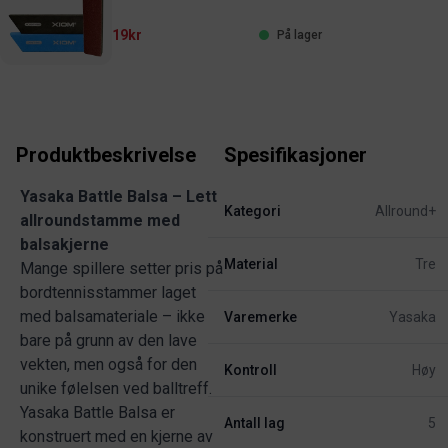
19kr
På lager
Produktbeskrivelse
Spesifikasjoner
Yasaka Battle Balsa – Lett
Kategori
Allround+
allroundstamme med
balsakjerne
Material
Tre
Mange spillere setter pris på
bordtennisstammer laget
med balsamateriale – ikke
Varemerke
Yasaka
bare på grunn av den lave
vekten, men også for den
Kontroll
Høy
unike følelsen ved balltreff.
Yasaka Battle Balsa er
Antall lag
5
konstruert med en kjerne av